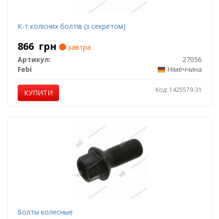
К-т колісних болтів (з секретом)
866
грн
завтра
Артикул:
27056
Febi
Німеччина
Код: 1425579-31
КУПИТИ
Болты колесные