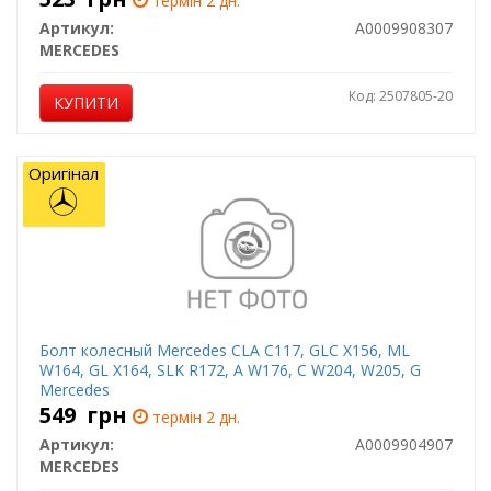
термін 2 дн.
Артикул:
A0009908307
MERCEDES
Код: 2507805-20
КУПИТИ
Оригінал
Болт колесный Mercedes CLA C117, GLC X156, ML
W164, GL X164, SLK R172, A W176, C W204, W205, G
Mercedes
549
грн
термін 2 дн.
Артикул:
A0009904907
MERCEDES