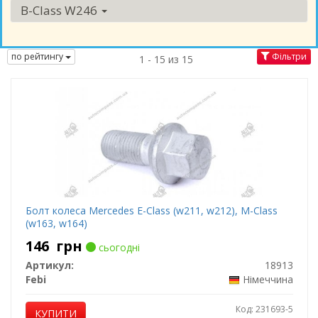
B-Class W246
по рейтингу
Фільтри
1 - 15 из 15
Болт колеса Mercedes E-Class (w211, w212), M-Class
(w163, w164)
146
грн
сьогодні
Артикул:
18913
Febi
Німеччина
Код: 231693-5
КУПИТИ