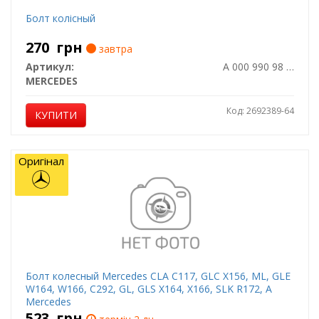
Болт колісный
270
грн
завтра
Артикул:
A 000 990 98 07
MERCEDES
Код: 2692389-64
КУПИТИ
Оригінал
Болт колесный Mercedes CLA C117, GLC X156, ML, GLE
W164, W166, C292, GL, GLS X164, X166, SLK R172, A
Mercedes
523
грн