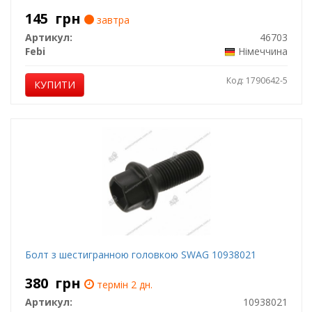
145
грн
завтра
Артикул:
46703
Febi
Німеччина
Код: 1790642-5
КУПИТИ
Болт з шестигранною головкою SWAG 10938021
380
грн
термін 2 дн.
Артикул:
10938021