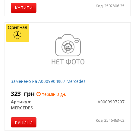
Код: 2507806-35
КУПИТИ
Оригінал
Заменено на A0009904907 Mercedes
323
грн
термін 3 дн.
Артикул:
A0009907207
MERCEDES
Код: 2546463-62
КУПИТИ