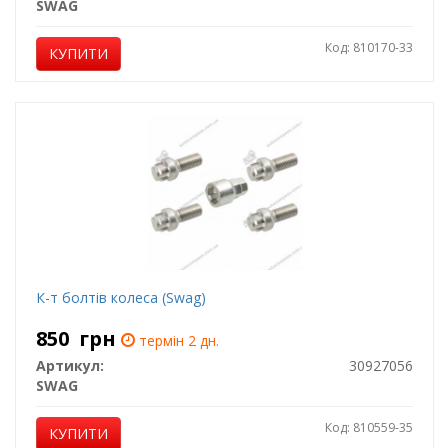
SWAG
Код: 810170-33
КУПИТИ
К-т болтів колеса (Swag)
850
грн
термін 2 дн.
Артикул:
30927056
SWAG
Код: 810559-35
КУПИТИ