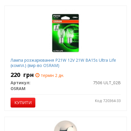
Лампа розжарювання P21W 12V 21W BA15s Ultra Life
(компл.) (вир-во OSRAM)
220
грн
термін 2 дн.
Артикул:
7506 ULT_02B
OSRAM
Код: 720364-33
КУПИТИ