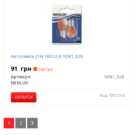
Автолампа 21W NEOLUX N581_02B
91
грн
завтра
Артикул:
N581_02B
NEOLUX
Код: 735123-8
КУПИТИ
1
2