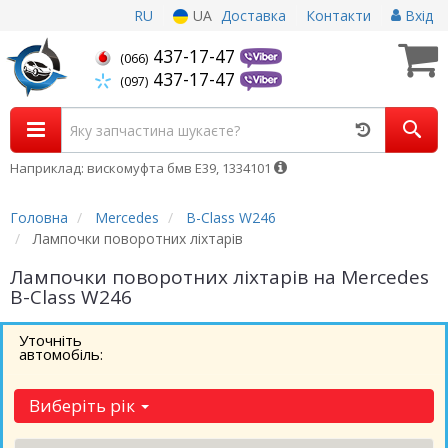
RU
UA
Доставка
Контакти
Вхід
437-17-47
(066)
437-17-47
(097)
Наприклад: вискомуфта бмв Е39, 1334101
Головна
Mercedes
B-Class W246
Лампочки поворотних ліхтарів
Лампочки поворотних ліхтарів на Mercedes
B-Class W246
Уточніть
автомобіль:
Виберіть рік