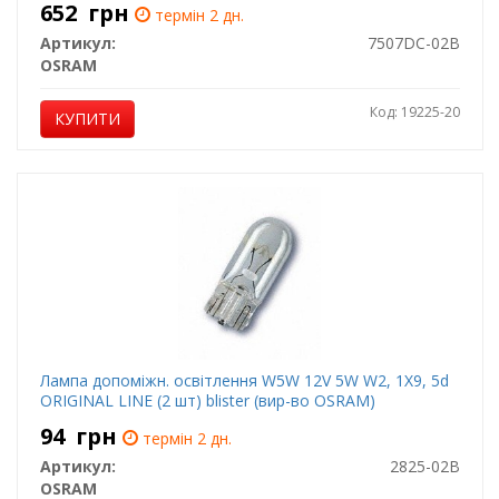
652
грн
термін 2 дн.
Артикул:
7507DC-02B
OSRAM
Код: 19225-20
КУПИТИ
Лампа допоміжн. освітлення W5W 12V 5W W2, 1X9, 5d
ORIGINAL LINE (2 шт) blister (вир-во OSRAM)
94
грн
термін 2 дн.
Артикул:
2825-02B
OSRAM