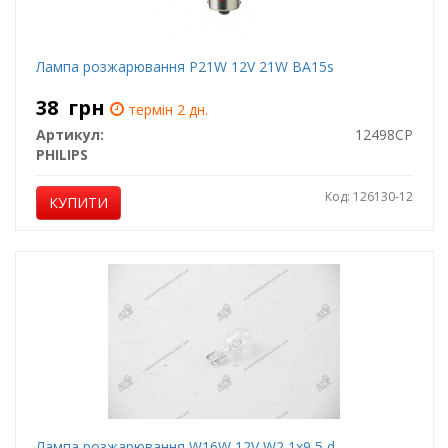
Лампа розжарювання P21W 12V 21W BA15s
38
грн
термін 2 дн.
Артикул:
12498CP
PHILIPS
Код: 126130-12
КУПИТИ
Лампа розжарювання W16W 12V W2,1x9,5 d