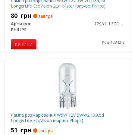
Лампа розжарювання W5W 12V 5W W2,1X9,5d
LongerLife EcoVision 2шт blister (вир-во Philips)
80
грн
завтра
Артикул:
12961LLECOB2
PHILIPS
Код: 12342-8
КУПИТИ
Лампа розжарювання W5W 12V 5WW2,1X9,5d
LongerLife EcoVision (вир-во Philips)
51
грн
завтра