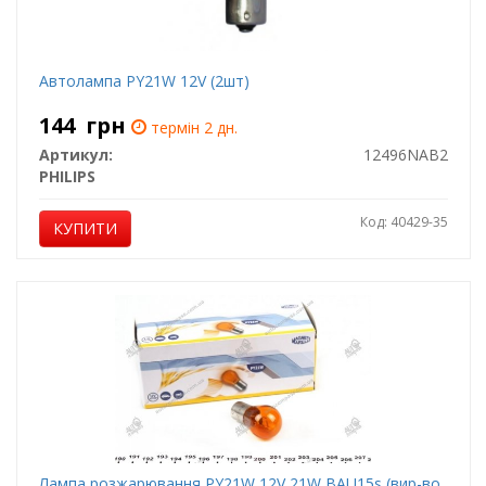
Автолампа PY21W 12V (2шт)
144
грн
термін 2 дн.
Артикул:
12496NAB2
PHILIPS
Код: 40429-35
КУПИТИ
Лампа розжарювання PY21W 12V 21W BAU15s (вир-во