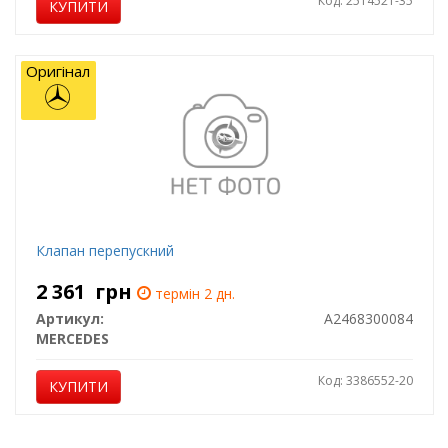
Код: 2514521-35
КУПИТИ
Оригінал
Клапан перепускний
2 361
грн
термін 2 дн.
Артикул:
A2468300084
MERCEDES
Код: 3386552-20
КУПИТИ