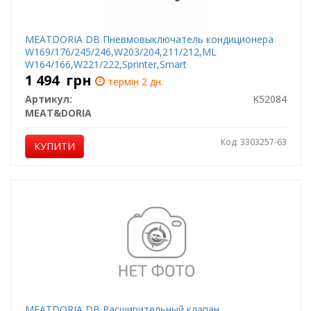
MEATDORIA DB Пневмовыключатель кондиционера
W169/176/245/246,W203/204,211/212,ML
W164/166,W221/222,Sprinter,Smart
1 494
грн
термін 2 дн.
Артикул:
K52084
MEAT&DORIA
Код: 3303257-63
КУПИТИ
MEATDORIA DB Расширительный клапан