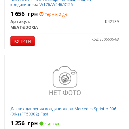
кондиционера W176/W246/X156
1 656
грн
термін 2 дн.
Артикул:
K42139
MEAT&DORIA
Код: 3506606-63
КУПИТИ
Датчик давления кондиционера Mercedes Sprinter 906
(06-) (FT59302) Fast
1 256
грн
сьогодні