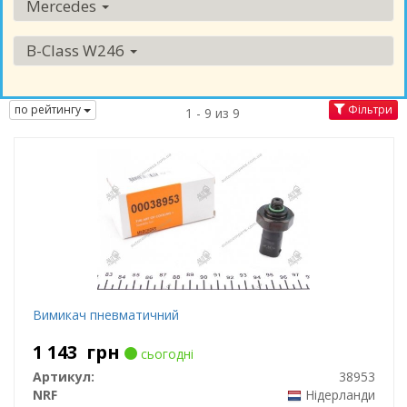
Mercedes
B-Class W246
по рейтингу
Фільтри
1 - 9 из 9
Вимикач пневматичний
1 143
грн
сьогодні
Артикул:
38953
NRF
Нідерланди