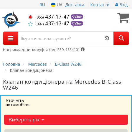
RU
UA
Доставка
Контакти
Вхід
437-17-47
(066)
437-17-47
(097)
Наприклад: вискомуфта бмв Е39, 1334101
Головна
Mercedes
B-Class W246
Клапан кондиціонера
Клапан кондиціонера на Mercedes B-Class
W246
Уточніть
автомобіль:
Виберіть рік