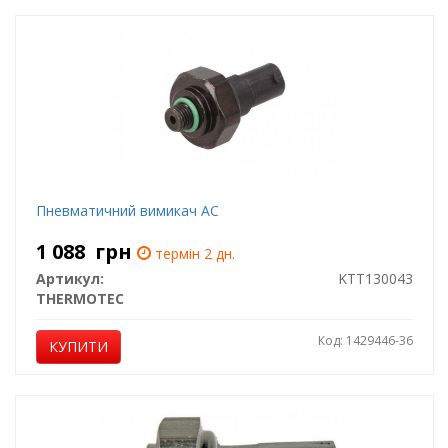
Пневматичний вимикач AC
1 088
грн
термін 2 дн.
Артикул:
KTT130043
THERMOTEC
Код: 1429446-36
КУПИТИ