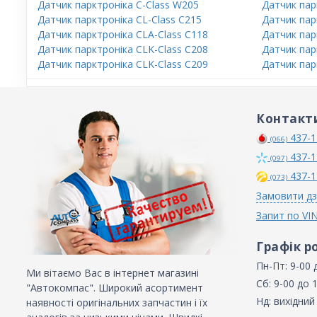
Датчик парктроніка C-Class W205
Датчик пар
Датчик парктроніка CL-Class C215
Датчик пар
Датчик парктроніка CLA-Class C118
Датчик пар
Датчик парктроніка CLK-Class C208
Датчик пар
Датчик парктроніка CLK-Class C209
Датчик пар
Контакт
437-1
(066)
437-1
(097)
437-1
(073)
Замовити дз
Запит по VI
Графік р
Пн-Пт: 9-00 
Ми вітаємо Вас в інтернет магазині
Сб: 9-00 до 
"Автокомпас". Широкий асортимент
Нд: вихідний
наявності оригінальних запчастин і їх