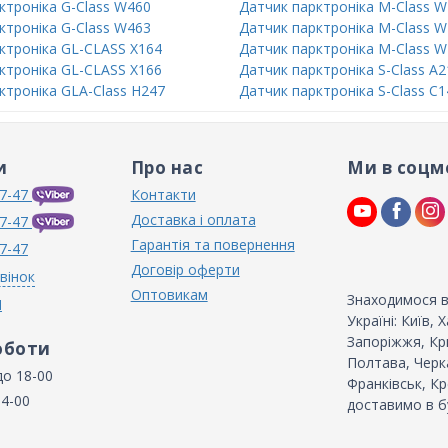
ктроніка G-Class W460
Датчик парктроніка M-Class 
ктроніка G-Class W463
Датчик парктроніка M-Class 
ктроніка GL-CLASS X164
Датчик парктроніка M-Class 
ктроніка GL-CLASS X166
Датчик парктроніка S-Class A2
ктроніка GLA-Class H247
Датчик парктроніка S-Class C1
и
Про нас
Ми в соцм
7-47
Контакти
Доставка і оплата
7-47
Гарантія та повернення
7-47
Договір оферти
вінок
Оптовикам
Знаходимося в
N
Україні: Київ,
Запоріжжя, Кри
оботи
Полтава, Черка
до 18-00
Франківськ, Кр
14-00
доставимо в б