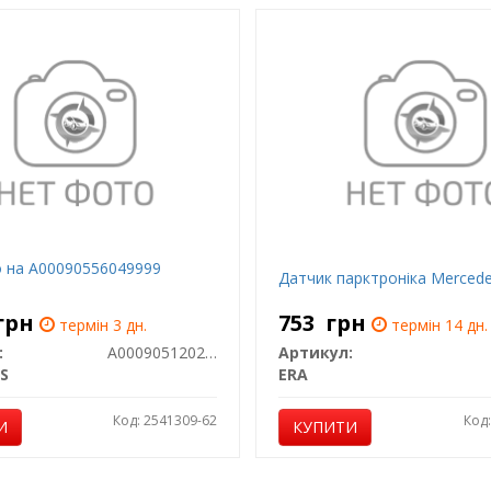
 на A00090556049999
Датчик парктроніка Merced
грн
753
грн
термін 3 дн.
термін 14 дн.
:
A00090512029999
Артикул:
S
ERA
Код: 2541309-62
Код
И
КУПИТИ