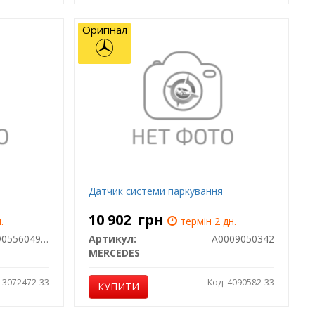
Оригінал
Датчик системи паркування
10 902
грн
.
термін 2 дн.
00090556049999
Артикул:
A0009050342
MERCEDES
: 3072472-33
Код: 4090582-33
КУПИТИ