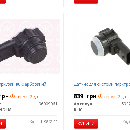
аркування, фарбований
Датчик для системи парктро
грн
839
грн
термін 2 дн.
термін 2 дн.
:
96009061
Артикул:
590
RHOLM
BLIC
Код: 1419842-20
Код
И
КУПИТИ