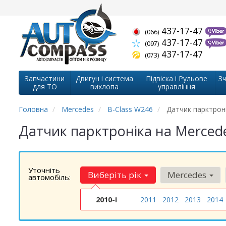
437-17-47
(066)
437-17-47
(097)
437-17-47
(073)
Запчастини
Двигун і система
Підвіска і Рульове
Зч
для ТО
вихлопа
управління
Головна
Mercedes
B-Class W246
Датчик парктрон
Датчик парктроніка на Merced
Уточніть
Виберіть рік
Mercedes
автомобіль:
2010-і
2011
2012
2013
2014