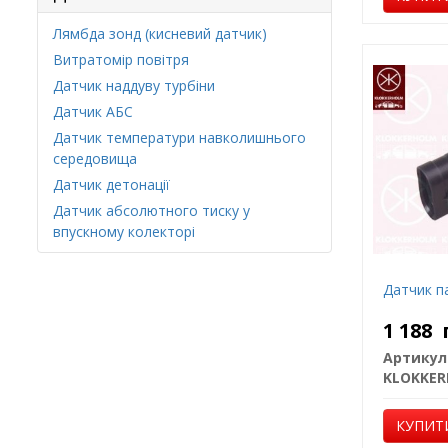
Лямбда зонд (кисневий датчик)
Витратомір повітря
Датчик наддуву турбіни
Датчик АБС
Датчик температури навколишнього
середовища
Датчик детонації
Датчик абсолютного тиску у
впускному колекторі
Датчик п
1 188
Артикул
KLOKKE
КУПИТ