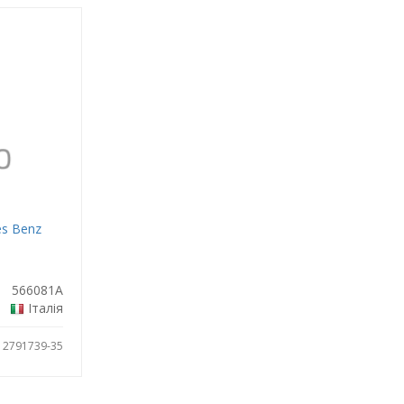
es Benz
566081A
Італія
: 2791739-35