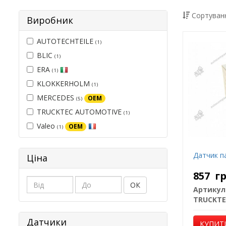
Сортуванн
Виробник
AUTOTECHTEILE
(1)
BLIC
(1)
ERA
(1)
KLOKKERHOLM
(1)
MERCEDES
OEM
(5)
TRUCKTEC AUTOMOTIVE
(1)
Valeo
OEM
(1)
Датчик п
Ціна
857
г
ОК
Артикул
Датчики
КУПИТ