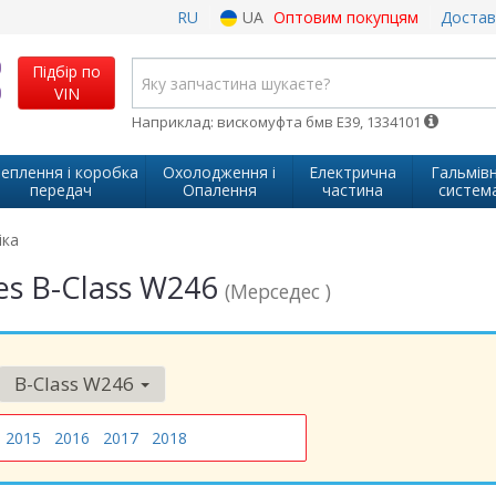
RU
UA
Оптовим покупцям
Достав
Підбір по
VIN
Наприклад: вискомуфта бмв Е39, 1334101
еплення і коробка
Охолодження і
Електрична
Гальмів
передач
Опалення
частина
систем
іка
es B-Class W246
(Мерседес )
B-Class W246
2015
2016
2017
2018