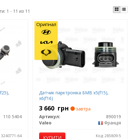
ти:
1 - 11 из 11
Оригінал
f25),
Датчик парктроніка БМВ x5(f15),
x6(f16)
3 660
грн
завтра
110 5404
Артикул:
890019
Valeo
Франція
: 3240771-64
Код: 285809-5
КУПИТИ