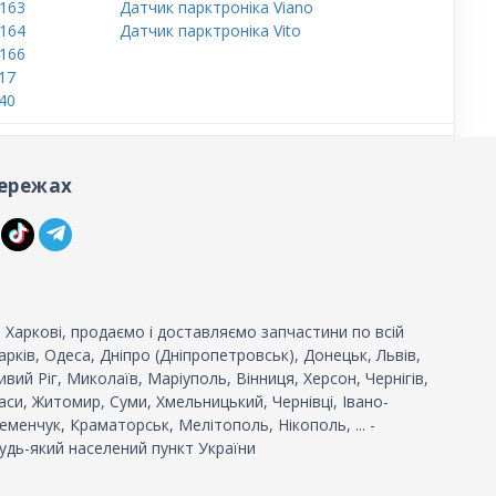
W163
Датчик парктроніка Viano
W164
Датчик парктроніка Vito
W166
17
40
ережах
 Харкові, продаємо і доставляємо запчастини по всій
 Харків, Одеса, Дніпро (Дніпропетровськ), Донецьк, Львів,
вий Ріг, Миколаїв, Маріуполь, Вінниця, Херсон, Чернігів,
си, Житомир, Суми, Хмельницький, Чернівці, Івано-
еменчук, Краматорськ, Мелітополь, Нікополь, ... -
удь-який населений пункт України