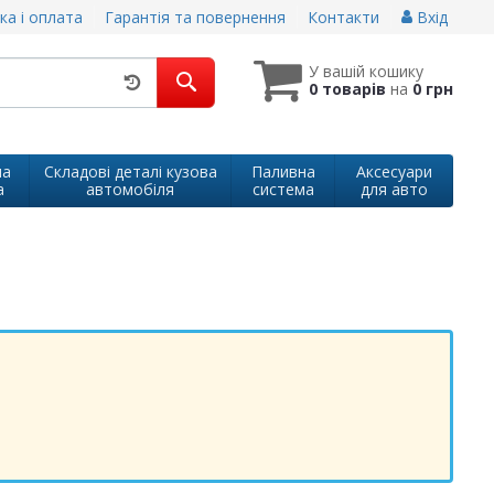
ка і оплата
Гарантія та повернення
Контакти
Вхід
У вашій кошику
0 товарів
на
0 грн
на
Складові деталі кузова
Паливна
Аксесуари
а
автомобіля
система
для авто