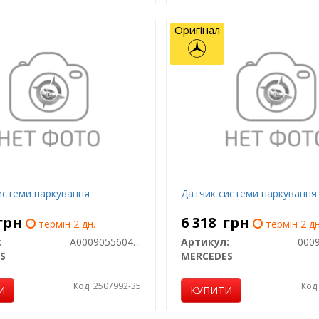
Оригінал
истеми паркування
Датчик системи паркування
грн
6 318
грн
термін 2 дн.
термін 2 дн
:
A00090556049999
Артикул:
S
MERCEDES
Код: 2507992-35
Код
И
КУПИТИ