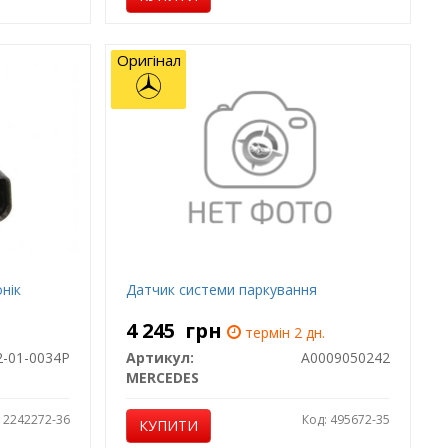
Оригінал
нік
Датчик системи паркування
4 245
грн
термін 2 дн.
2-01-0034P
Артикул:
A0009050242
MERCEDES
: 2242272-36
Код: 495672-35
КУПИТИ