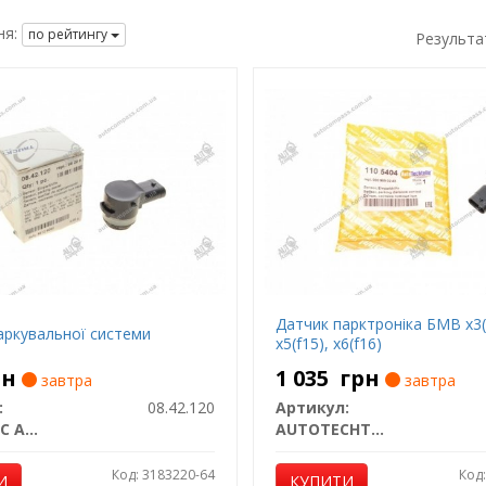
я:
по рейтингу
Результа
Датчик парктроніка БМВ x3(
аркувальної системи
x5(f15), x6(f16)
рн
1 035
грн
завтра
завтра
:
08.42.120
Артикул:
TRUCKTEC AUTOMOTIVE
AUTOTECHTEILE
Код: 3183220-64
Код
И
КУПИТИ