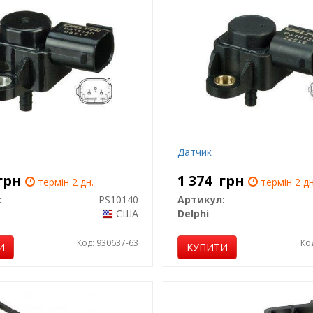
Датчик
грн
1 374
грн
термін 2 дн.
термін 2 дн
:
PS10140
Артикул:
США
Delphi
Код: 930637-63
Ко
И
КУПИТИ