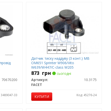
Датчик тиску наддуву (3 конт.) MB
опровід
OM651 Sprinter W906/Vito
W639/W447/C-class W205
873
грн
сьогодні
70670200
Артикул:
10.3175
FACET
: 3489047-33
Код: 45276-24
КУПИТИ