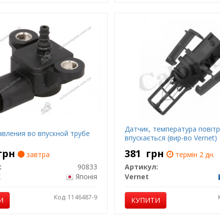
Датчик, температура повіт
авления во впускной трубе
впускається (вир-во Vernet)
грн
381
грн
завтра
термін 2 дн.
:
90833
Артикул:
K
Японія
Vernet
Код: 1146487-9
И
КУПИТИ