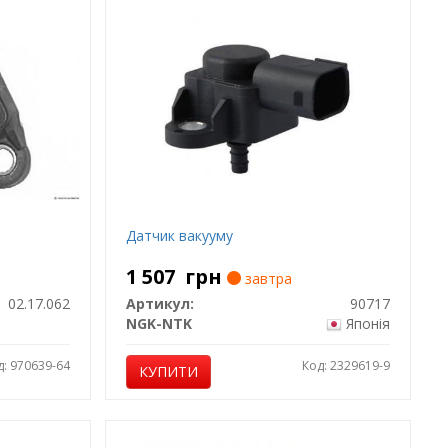
Датчик вакууму
1 507
грн
завтра
02.17.062
Артикул:
90717
NGK-NTK
Японія
д: 970639-64
Код: 2329619-9
КУПИТИ