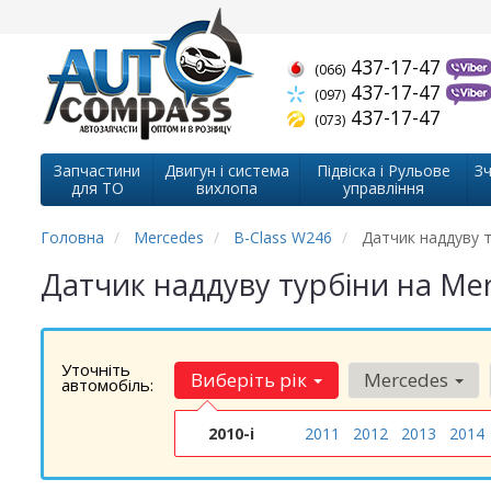
437-17-47
(066)
437-17-47
(097)
437-17-47
(073)
Запчастини
Двигун і система
Підвіска і Рульове
Зч
для ТО
вихлопа
управління
Головна
Mercedes
B-Class W246
Датчик наддуву т
Датчик наддуву турбіни на Me
Уточніть
Виберіть рік
Mercedes
автомобіль:
2010-і
2011
2012
2013
2014