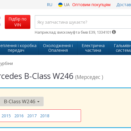
RU
UA
Оптовим покупцям
Достав
Підбір по
VIN
Наприклад: вискомуфта бмв Е39, 1334101
еплення і коробка
Охолодження і
Електрична
Гальмів
передач
Опалення
частина
систем
урбіни
rcedes B-Class W246
(Мерседес )
B-Class W246
2015
2016
2017
2018