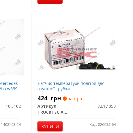
Mercedes
Датчик температури повітря для
Vito w639
впускної трубки
424
грн
завтра
10.3102
Артикул:
02.17.050
TRUCKTEC AUTOMOTIVE
: 1408193-24
Код: 826055-64
КУПИТИ