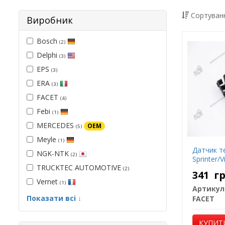
Сортуванн
Виробник
Bosch
(2)
Delphi
(3)
EPS
(3)
ERA
(3)
FACET
(4)
Febi
(1)
MERCEDES
OEM
(5)
Meyle
(1)
Датчик т
NGK-NTK
(2)
Sprinter/V
TRUCKTEC AUTOMOTIVE
(2)
341
г
Vernet
(1)
Артикул
Показати всі ↓
FACET
КУПИТ