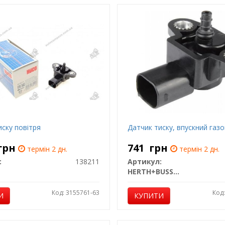
иску повітря
Датчик тиску, впускний газ
грн
741
грн
термін 2 дн.
термін 2 дн.
:
138211
Артикул:
HERTH+BUSS JAKOPARTS
Код: 3155761-63
Код
И
КУПИТИ