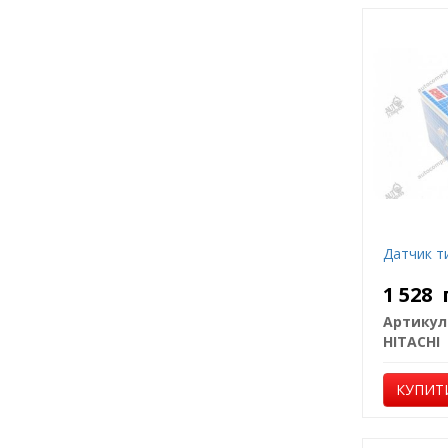
Датчик т
1 528
Артикул
HITACHI
КУПИТ