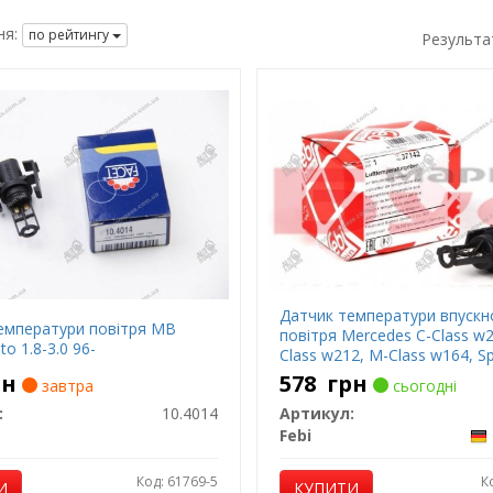
я:
по рейтингу
Результа
Датчик температури впускн
емператури повітря MB
повітря Mercedes C-Class w2
ito 1.8-3.0 96-
Class w212, M-Class w164, Sp
Vito w639
рн
578
грн
завтра
сьогодні
:
10.4014
Артикул:
Febi
Код: 61769-5
К
И
КУПИТИ