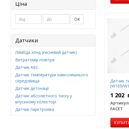
Ціна
ОК
Датчики
Лямбда зонд (кисневий датчик)
Витратомір повітря
Датчик АБС
Датчик температури навколишнього
середовища
Датчик ти
(W169/W1
Датчик детонації
1 202
Датчик абсолютного тиску у
впускному колекторі
Артикул
FACET
Датчик парктроніка
КУПИТ