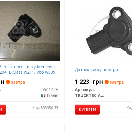
бсолютного тиску Mercedes
Датчик тиску повітря
204, E-Class w211, Vito w639
рн
1 223
грн
завтра
завтра
:
550142A
Артикул:
Італія
TRUCKTEC AUTOMOTIVE
Код: 893950-35
Ко
И
КУПИТИ