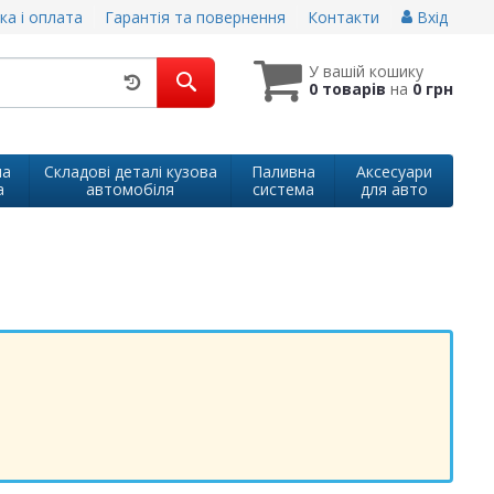
ка і оплата
Гарантія та повернення
Контакти
Вхід
У вашій кошику
0 товарів
на
0 грн
на
Складові деталі кузова
Паливна
Аксесуари
а
автомобіля
система
для авто