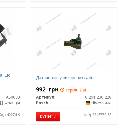
ря, що
Датчик тиску вихлопних газів
992
грн
термін 2 дн.
AS0033
Артикул:
0 261 230 228
Франція
Bosch
Німеччина
Код: 42274-9
Код: 2246770-63
КУПИТИ