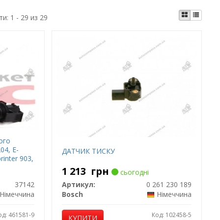
ти:
1 - 29 из 29
ого
04, E-
ДАТЧИК ТИСКУ
rinter 903,
1 213
грн
сьогодні
37142
Артикул:
0 261 230 189
Німеччина
Bosch
Німеччина
од: 461581-9
Код: 102458-5
КУПИТИ