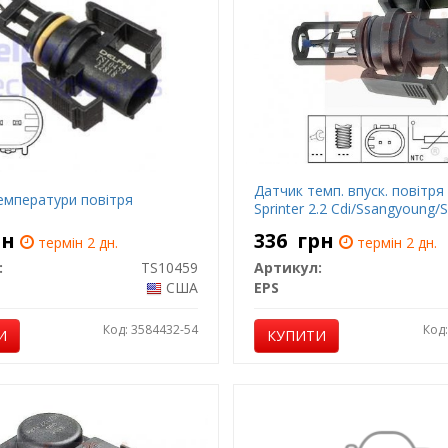
Датчик темп. впуск. повітря
емператури повітря
Sprinter 2.2 Cdi/Ssangyoung/
рн
336
грн
термін 2 дн.
термін 2 дн.
:
TS10459
Артикул:
США
EPS
Код: 3584432-54
Код
И
КУПИТИ