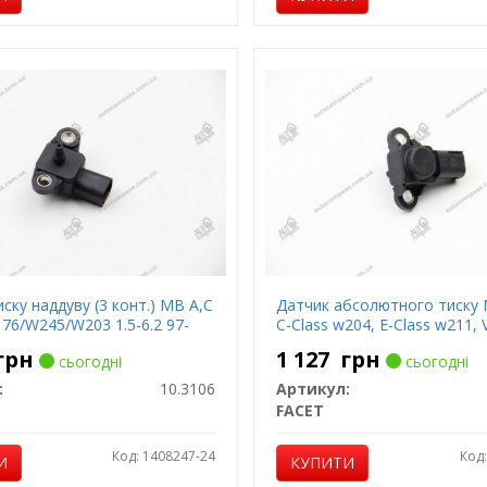
ску наддуву (3 конт.) MB A,C
Датчик абсолютного тиску 
76/W245/W203 1.5-6.2 97-
C-Class w204, E-Class w211, 
грн
1 127
грн
сьогодні
сьогодні
:
10.3106
Артикул:
FACET
Код: 1408247-24
Код
И
КУПИТИ