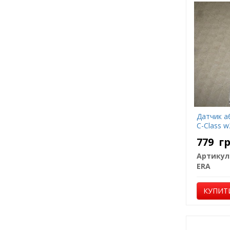
Датчик а
C-Class w
779
г
Артикул
ERA
КУПИТ