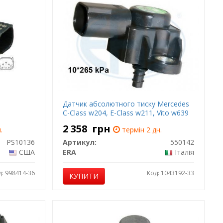
Датчик абсолютного тиску Mercedes
C-Class w204, E-Class w211, Vito w639
2 358
грн
.
термін 2 дн.
PS10136
Артикул:
550142
США
ERA
Італія
д: 998414-36
Код: 1043192-33
КУПИТИ