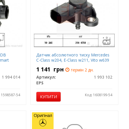
 DB
Датчик абсолютного тиску Mercedes
Smart
C-Class w204, E-Class w211, Vito w639
1 141
грн
термін 2 дн.
1 994 014
Артикул:
1 993 102
EPS
: 1598587-54
Код: 1608199-54
КУПИТИ
Оригінал