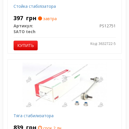
Стойка стабілізатора
397
грн
завтра
Артикул:
PS12751
SATO tech
Код: 3632722-5
КУПИТЬ
Тяга стабилизатора
839
грн
срок 2 дн.