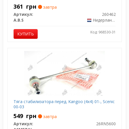
361
грн
завтра
Артикул:
260462
A.B.S
Нидерланды
Код: 968530-31
КУПИТЬ
Тяга cтабилизатора перед. Kangoo (4x4) 01-, Scenic
00-03
549
грн
завтра
Артикул:
26RN5600