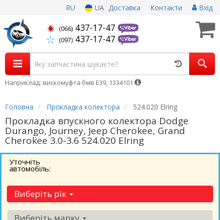
RU
UA
Доставка
Контакти
Вхід
437-17-47
(066)
437-17-47
(097)
Наприклад: вискомуфта бмв Е39, 1334101
Головна
Прокладка колектора
524.020 Elring
Прокладка впускного колектора Dodge
Durango, Journey, Jeep Cherokee, Grand
Cherokee 3.0-3.6 524.020 Elring
Уточніть
автомобіль:
Виберіть рік
Виберіть марку