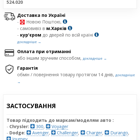
524.020
Доставка по Україні
-
Новою Поштою,
- самовивіз в
м.Харків
-
кур'єром
до дверей по всій країні
докладніше →
Оплата при отриманні
або іншим зручним способом,
докладніше →
Гарантія
обмін / повернення товару протягом 14 днів,
докладніше
→
ЗАСТОСУВАННЯ
Товар підходить до маркам/моделям авто :
-
Chrysler:
300
,
Voyager
-
Dodge:
Avenger
,
Challenger
,
Charger
,
Durango
,
Journey