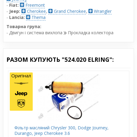
-
Fiat:
Freemont
-
Jeep:
Cherokee
,
Grand Cherokee
,
Wrangler
-
Lancia:
Thema
Товарна група:
- Двигун і система вихлопа
Прокладка колектора
РАЗОМ КУПУЮТЬ "524.020 ELRING":
Оригінал
Фільтр масляний Chrysler 300, Dodge Journey,
Durango, Jeep Cherokee 3.6