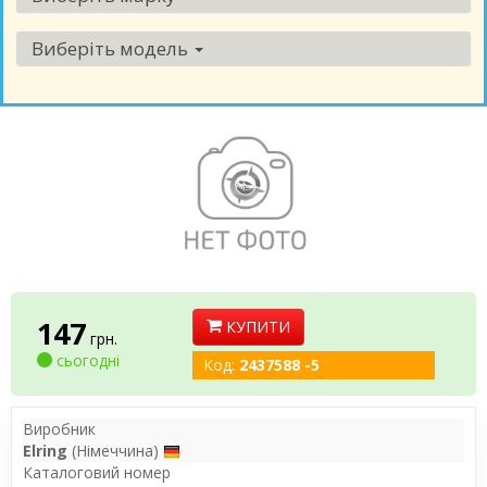
Виберіть модель
147
КУПИТИ
грн.
сьогодні
Код:
2437588 -5
Виробник
Elring
(Німеччина)
Каталоговий номер