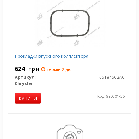
Прокладки впускного колллектора
624
грн
термін 2 дн.
Артикул:
05184562AC
Chrysler
Код: 990301-36
КУПИТИ