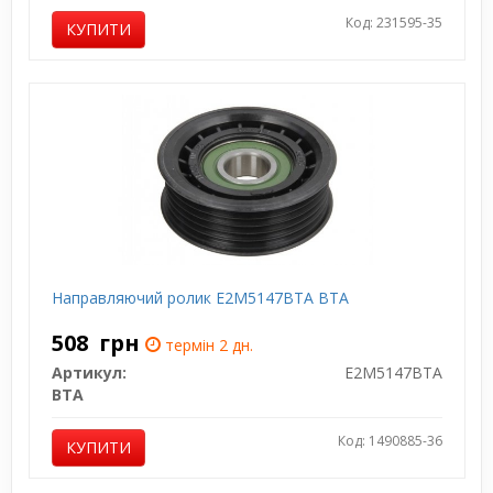
Код: 231595-35
КУПИТИ
Направляючий ролик E2M5147BTA BTA
508
грн
термін 2 дн.
Артикул:
E2M5147BTA
BTA
Код: 1490885-36
КУПИТИ