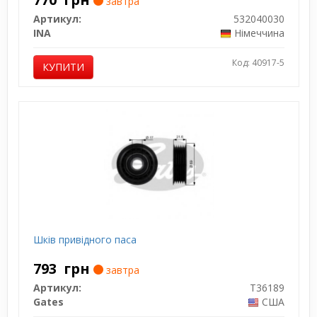
завтра
Артикул:
532040030
INA
Німеччина
Код: 40917-5
КУПИТИ
Шків привідного паса
793
грн
завтра
Артикул:
T36189
Gates
США