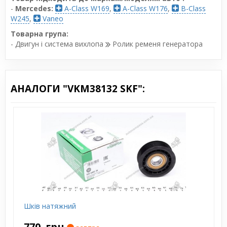
-
Mercedes:
A-Class W169
,
A-Class W176
,
B-Class
W245
,
Vaneo
Товарна група:
- Двигун і система вихлопа
Ролик ременя генератора
АНАЛОГИ "VKM38132 SKF":
Шків натяжний
770
грн