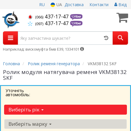
RU
UA
Доставка
Контакти
Вхід
437-17-47
(066)
437-17-47
(097)
Наприклад: вискомуфта бмв Е39, 1334101
Головна
Ролик ременя генератора
VKM38132 SKF
Ролик модуля натягувача ременя VKM38132
SKF
Уточніть
автомобіль:
Виберіть рік
Виберіть марку