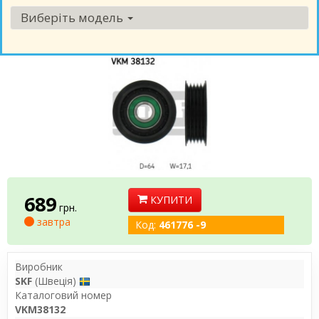
Виберіть модель
689
КУПИТИ
грн.
завтра
Код:
461776 -9
Виробник
SKF
(Швеція)
Каталоговий номер
VKM38132