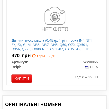
Датчик тиску масла (0,4Бар, 1 pin, чорн) INFINITI
EX, FX, G, M, M35, M37, M45, Q60, Q70, QX50 I,
QX56, QX70, QX80 NISSAN 370Z, CABSTAR, CUBE,
INTERSTAR, JUKE, MICRA IV, MURANO II 1.2-5.6
470
грн
термін 2 дн.
03.00-
Артикул:
SW90066
Delphi
США
Код: 4140953-33
КУПИТИ
ОРИГІНАЛЬНІ НОМЕРИ