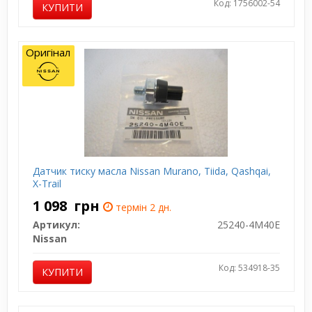
Код: 1756002-54
КУПИТИ
Оригінал
Датчик тиску масла Nissan Murano, Tiida, Qashqai,
X-Trail
1 098
грн
термін 2 дн.
Артикул:
25240-4M40E
Nissan
Код: 534918-35
КУПИТИ