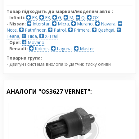
Товар підходить до маркам/моделям авто :
-
Infiniti:
EX
,
FX
,
G
,
M
,
Q
,
QX
-
Nissan:
Interstar
,
Micra
,
Murano
,
Navara
,
Note
,
Pathfinder
,
Patrol
,
Primera
,
Qashqai
,
Teana
,
Tiida
,
X-Trail
-
Opel:
Movano
-
Renault:
Koleos
,
Laguna
,
Master
Товарна група:
- Двигун і система вихлопа
Датчик тиску оливи
АНАЛОГИ "OS3627 VERNET":