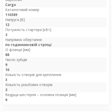
Cargo
Каталоговий номер
110389
Напруга [В]
12
Потужність стартера [кВт]
2
Напрямок обертання
по годинниковій стрілці
∅ фланця [мм]
88
Число зубців
9
10
Кількість отворів для кріпллення
3
Кількість різьбових отворів
2
Ведуща шестерня – основна позиція [мм]
6