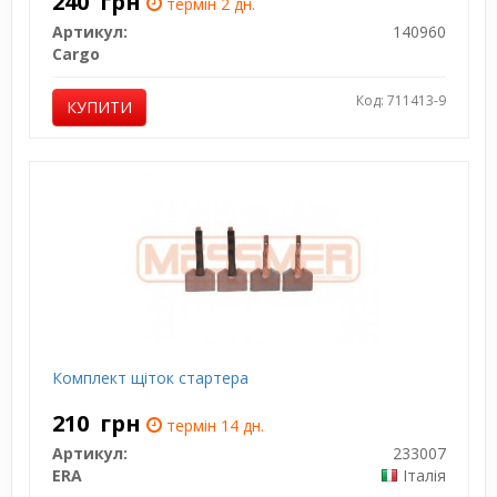
240
грн
термін 2 дн.
Артикул:
140960
Cargo
Код: 711413-9
КУПИТИ
Комплект щіток стартера
210
грн
термін 14 дн.
Артикул:
233007
ERA
Італія