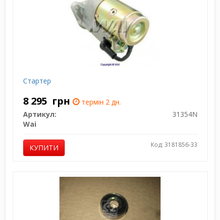
Стартер
8 295
грн
термін 2 дн.
Артикул:
31354N
Wai
Код: 3181856-33
КУПИТИ