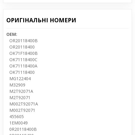
ОРИГІНАЛЬНІ НОМЕРИ
OEM:
OR20118400B
OR20118400
OK71F18400B
OK71118400C
OK71118400A
OK71118400
MG122404
M32909
M2T92071A
M2T92071
M002T92071A
M002T92071
455605
1EM0049
0R20118400B