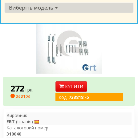
Виберіть модель
272
КУПИТИ
грн.
завтра
Код:
733818 -5
Виробник
ERT
(Іспанія)
Каталоговий номер
310040