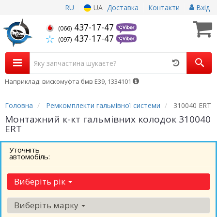
RU
UA
Доставка
Контакти
Вхід
437-17-47
(066)
437-17-47
(097)
Наприклад: вискомуфта бмв Е39, 1334101
Головна
Ремкомплекти гальмівної системи
310040 ERT
Монтажний к-кт гальмівних колодок 310040
ERT
Уточніть
автомобіль:
Виберіть рік
Виберіть марку