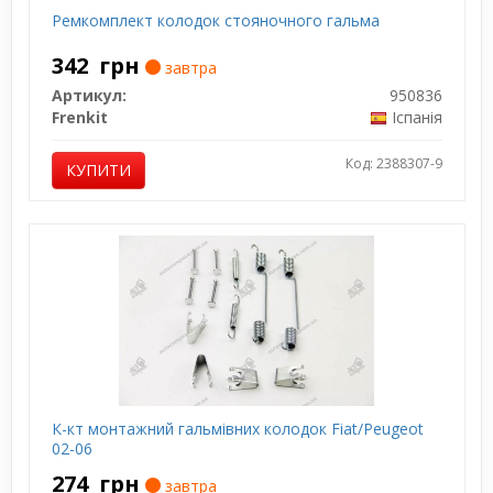
Ремкомплект колодок стояночного гальма
342
грн
завтра
Артикул:
950836
Frenkit
Іспанія
Код: 2388307-9
КУПИТИ
К-кт монтажний гальмівних колодок Fiat/Peugeot
02-06
274
грн
завтра