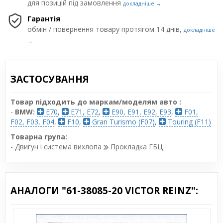
для позицій під замовлення
докладніше →
Гарантія
обмін / повернення товару протягом 14 днів,
докладніше
→
ЗАСТОСУВАННЯ
Товар підходить до маркам/моделям авто :
-
BMW:
E70
,
E71, E72
,
E90, E91, E92, E93
,
F01,
F02, F03, F04
,
F10
,
Gran Turismo (F07)
,
Touring (F11)
Товарна група:
- Двигун і система вихлопа
Прокладка ГБЦ
АНАЛОГИ "61-38085-20 VICTOR REINZ":