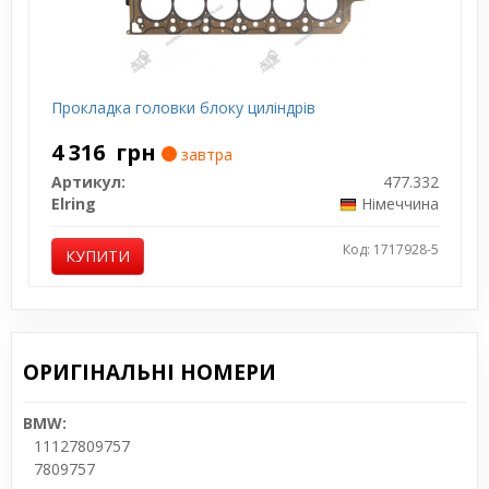
Прокладка головки блоку циліндрів
4 316
грн
завтра
Артикул:
477.332
Elring
Німеччина
Код: 1717928-5
КУПИТИ
ОРИГІНАЛЬНІ НОМЕРИ
BMW:
11127809757
7809757