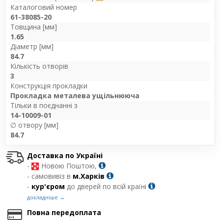
Каталоговий номер
61-38085-20
Товщина [мм]
1.65
Діаметр [мм]
84.7
Кількість отворів
3
Конструкція прокладки
Прокладка металева ущільнююча
Тільки в поєднанні з
14-10009-01
∅ отвору [мм]
84.7
Доставка по Україні
-
Новою Поштою,
- самовивіз в
м.Харків
-
кур'єром
до дверей по всій країні
докладніше →
Повна передоплата