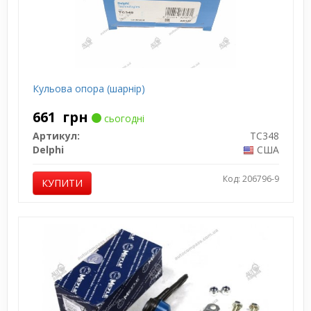
Кульова опора (шарнір)
661
грн
сьогодні
Артикул:
TC348
Delphi
США
Код: 206796-9
КУПИТИ