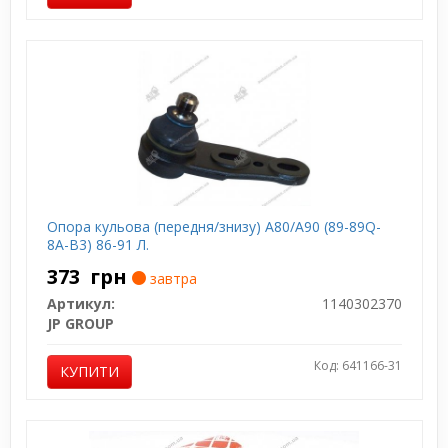
Опора кульова (передня/знизу) A80/A90 (89-89Q-
8A-B3) 86-91 Л.
373
грн
завтра
Артикул:
1140302370
JP GROUP
Код: 641166-31
КУПИТИ