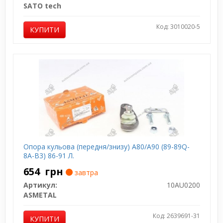
SATO tech
Код: 3010020-5
КУПИТИ
Опора кульова (передня/знизу) A80/A90 (89-89Q-
8A-B3) 86-91 Л.
654
грн
завтра
Артикул:
10AU0200
ASMETAL
Код: 2639691-31
КУПИТИ