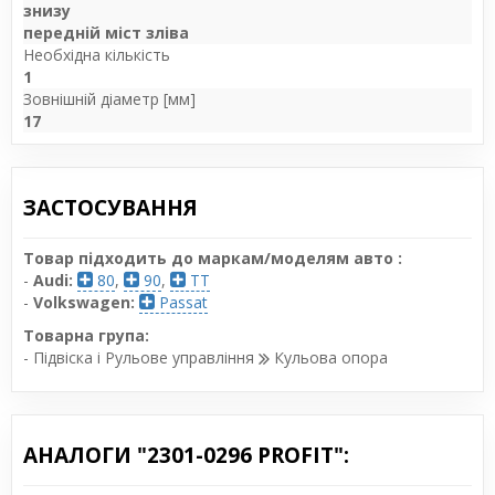
знизу
передній міст зліва
Необхідна кількість
1
Зовнішній діаметр [мм]
17
ЗАСТОСУВАННЯ
Товар підходить до маркам/моделям авто :
-
Audi:
80
,
90
,
TT
-
Volkswagen:
Passat
Товарна група:
- Підвіска і Рульове управління
Кульова опора
АНАЛОГИ "2301-0296 PROFIT":