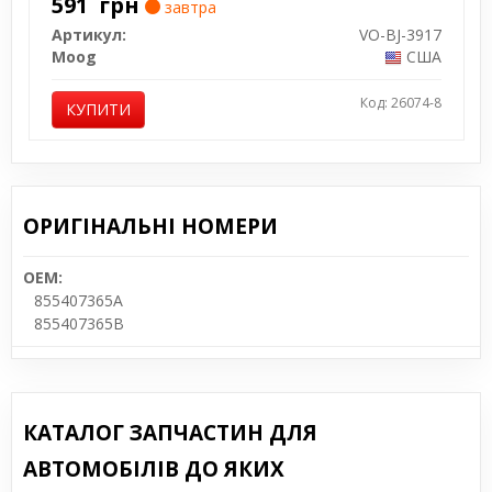
591
грн
завтра
Артикул:
VO-BJ-3917
Moog
США
Код: 26074-8
КУПИТИ
ОРИГІНАЛЬНІ НОМЕРИ
OEM:
855407365A
855407365B
КАТАЛОГ ЗАПЧАСТИН ДЛЯ
АВТОМОБІЛІВ ДО ЯКИХ