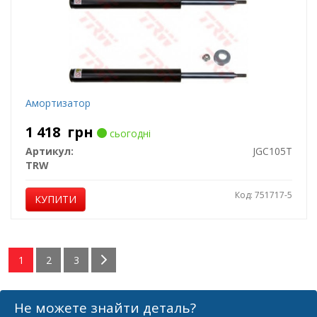
Амортизатор
1 418
грн
сьогодні
Артикул:
JGC105T
TRW
Код: 751717-5
КУПИТИ
1
2
3
Не можете знайти деталь?