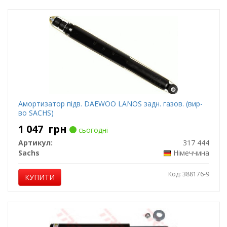
Амортизатор підв. DAEWOO LANOS задн. газов. (вир-
во SACHS)
1 047
грн
сьогодні
Артикул:
317 444
Sachs
Німеччина
Код: 388176-9
КУПИТИ