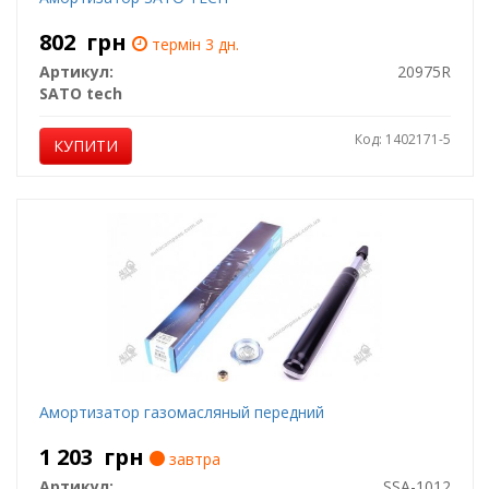
802
грн
термін 3 дн.
Артикул:
20975R
SATO tech
Код: 1402171-5
КУПИТИ
Амортизатор газомасляный передний
1 203
грн
завтра
Артикул:
SSA-1012