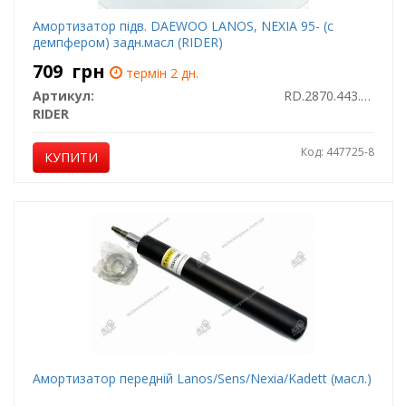
Амортизатор підв. DAEWOO LANOS, NEXIA 95- (с
демпфером) задн.масл (RIDER)
709
грн
термін 2 дн.
Артикул:
RD.2870.443.134
RIDER
Код: 447725-8
КУПИТИ
Амортизатор передній Lanos/Sens/Nexia/Kadett (масл.)