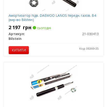
Амортизатор підв. DAEWOO LANOS передн. газов. B4
(вир-во Bilstein)
2 197
грн
сьогодні
Артикул:
21-030413
Bilstein
Код: 38369-35
КУПИТИ