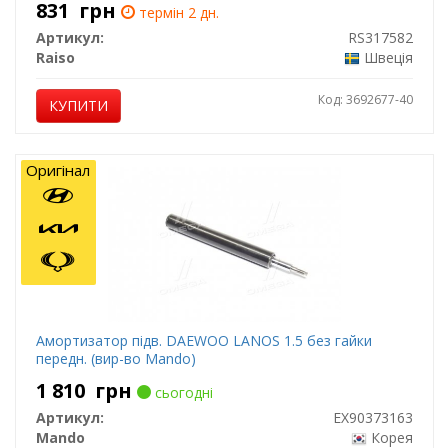
831
грн
термін 2 дн.
Артикул:
RS317582
Raiso
Швеція
Код: 3692677-40
КУПИТИ
Оригінал
Амортизатор підв. DAEWOO LANOS 1.5 без гайки
передн. (вир-во Mando)
1 810
грн
сьогодні
Артикул:
EX90373163
Mando
Корея