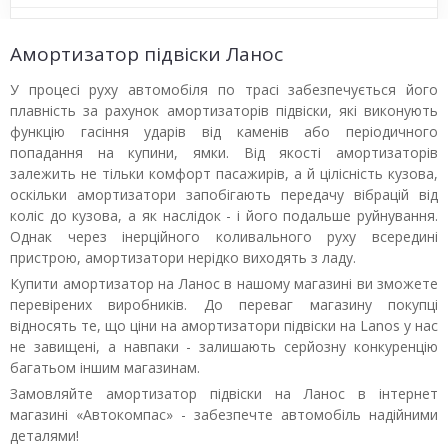
Амортизатор підвіски Ланос
У процесі руху автомобіля по трасі забезпечується його
плавність за рахунок амортизаторів підвіски, які виконують
функцію гасіння ударів від каменів або періодичного
попадання на купини, ямки. Від якості амортизаторів
залежить не тільки комфорт пасажирів, а й цілісність кузова,
оскільки амортизатори запобігають передачу вібрацій від
коліс до кузова, а як наслідок - і його подальше руйнування.
Однак через інерційного коливального руху всередині
пристрою, амортизатори нерідко виходять з ладу.
Купити амортизатор на Ланос в нашому магазині ви зможете
перевірених виробників. До переваг магазину покупці
відносять те, що ціни на амортизатори підвіски на Lanos у нас
не завищені, а навпаки - залишають серйозну конкуренцію
багатьом іншим магазинам.
Замовляйте амортизатор підвіски на Ланос в інтернет
магазині «Автокомпас» - забезпечте автомобіль надійними
деталями!