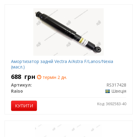
Амортизатор задній Vectra A/Astra F/Lanos/Nexia
(масл.)
688
грн
термін 2 дн.
Артикул:
RS317428
Raiso
Швеція
Код: 3692583-40
КУПИТИ