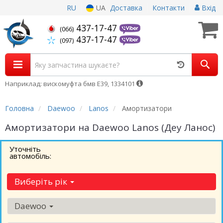
RU
UA
Доставка
Контакти
Вхід
437-17-47
(066)
437-17-47
(097)
Наприклад: вискомуфта бмв Е39, 1334101
Головна
Daewoo
Lanos
Амортизатори
Амортизатори на Daewoo Lanos (Деу Ланос)
Уточніть
автомобіль:
Виберіть рік
Daewoo