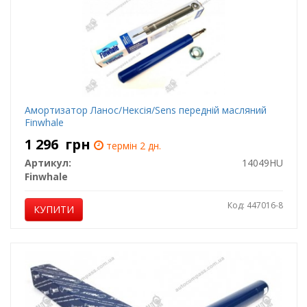
Амортизатор Ланос/Нексія/Sens передній масляний
Finwhale
1 296
грн
термін 2 дн.
Артикул:
14049HU
Finwhale
Код: 447016-8
КУПИТИ