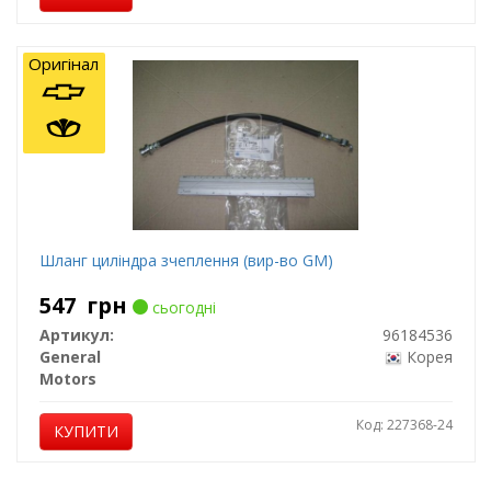
Оригінал
Шланг циліндра зчеплення (вир-во GM)
547
грн
сьогодні
Артикул:
96184536
General
Корея
Motors
Код: 227368-24
КУПИТИ