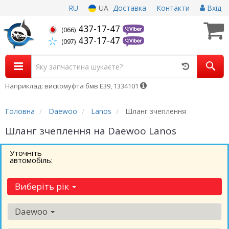
RU
UA
Доставка
Контакти
Вхід
437-17-47
(066)
437-17-47
(097)
Наприклад: вискомуфта бмв Е39, 1334101
Головна
Daewoo
Lanos
Шланг зчеплення
Шланг зчеплення на Daewoo Lanos
Уточніть
автомобіль:
Виберіть рік
Daewoo