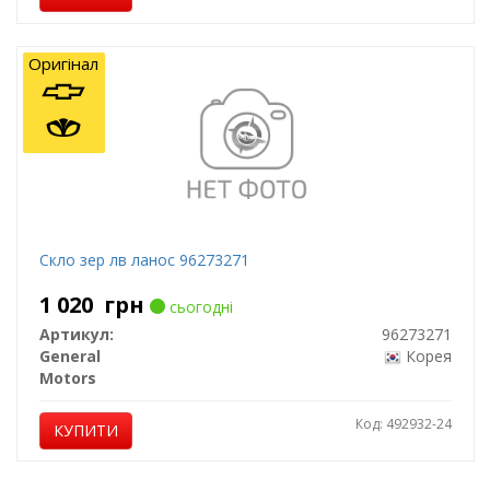
Оригінал
Скло зер лв ланос 96273271
1 020
грн
сьогодні
Артикул:
96273271
General
Корея
Motors
Код: 492932-24
КУПИТИ