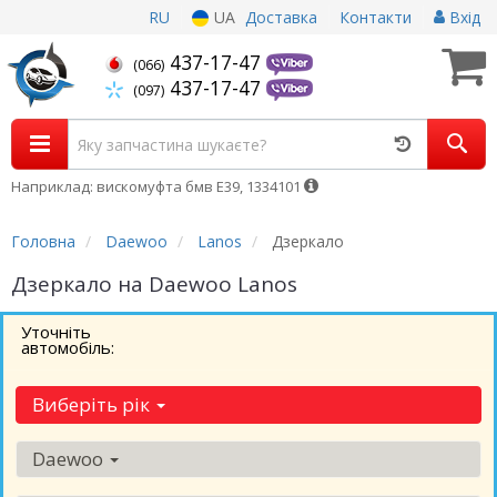
RU
UA
Доставка
Контакти
Вхід
437-17-47
(066)
437-17-47
(097)
Наприклад: вискомуфта бмв Е39, 1334101
Головна
Daewoo
Lanos
Дзеркало
Дзеркало на Daewoo Lanos
Уточніть
автомобіль:
Виберіть рік
Daewoo