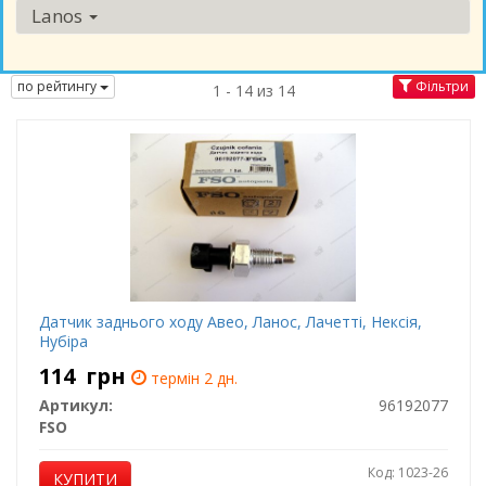
Lanos
по рейтингу
Фільтри
1 - 14 из 14
Датчик заднього ходу Авео, Ланос, Лачетті, Нексія,
Нубіра
114
грн
термін 2 дн.
Артикул:
96192077
FSO
Код: 1023-26
КУПИТИ