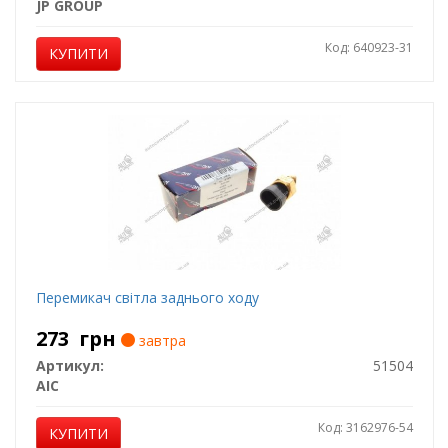
JP GROUP
Код: 640923-31
КУПИТИ
Перемикач світла заднього ходу
273
грн
завтра
Артикул:
51504
AIC
Код: 3162976-54
КУПИТИ