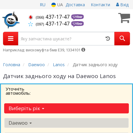
RU
UA
Доставка
Контакти
Вхід
437-17-47
(066)
437-17-47
(097)
Наприклад: вискомуфта бмв Е39, 1334101
Головна
Daewoo
Lanos
Датчик заднього ходу
Датчик заднього ходу на Daewoo Lanos
Уточніть
автомобіль:
Виберіть рік
Daewoo