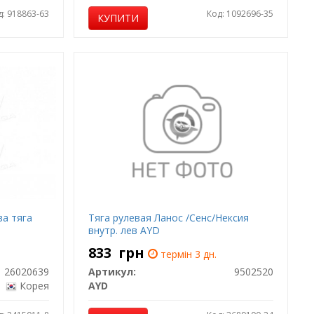
д: 918863-63
Код: 1092696-35
КУПИТИ
ва тяга
Тяга рулевая Ланос /Сенс/Нексия
внутр. лев AYD
833
грн
термін 3 дн.
26020639
Артикул:
9502520
Корея
AYD