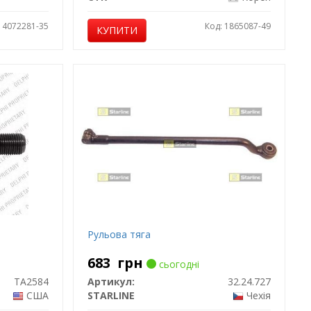
: 4072281-35
Код: 1865087-49
КУПИТИ
Рульова тяга
683
грн
сьогодні
TA2584
Артикул:
32.24.727
США
STARLINE
Чехія