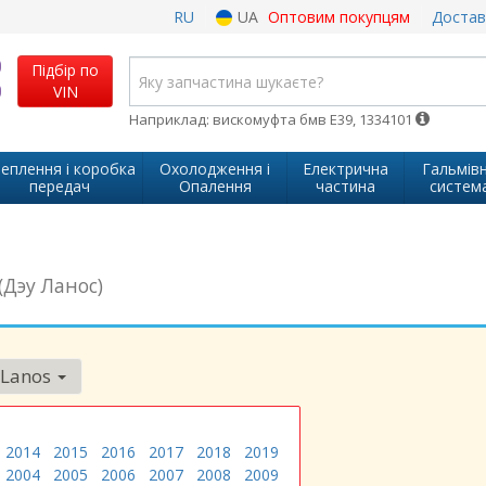
RU
UA
Оптовим покупцям
Достав
Підбір по
VIN
Наприклад: вискомуфта бмв Е39, 1334101
еплення і коробка
Охолодження і
Електрична
Гальмів
передач
Опалення
частина
систем
(Дэу Ланос)
Lanos
2014
2015
2016
2017
2018
2019
2004
2005
2006
2007
2008
2009