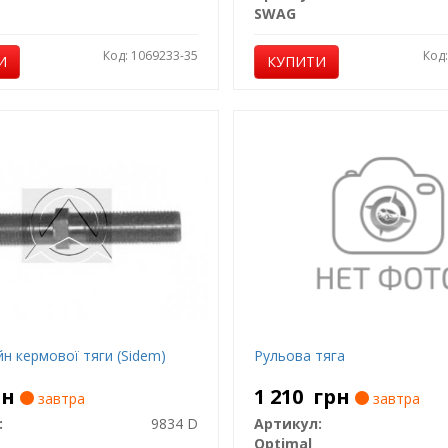
SWAG
Код: 1069233-35
Код
И
КУПИТИ
н кермової тяги (Sidem)
Рульова тяга
рн
1 210
грн
завтра
завтра
:
9834 D
Артикул:
Optimal