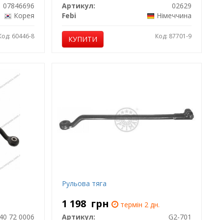
07846696
Артикул:
02629
Корея
Febi
Німеччина
Код: 60446-8
Код: 87701-9
КУПИТИ
Рульова тяга
1 198
грн
термін 2 дн.
40 72 0006
Артикул:
G2-701