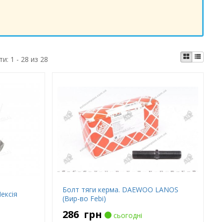
ти:
1 - 28 из 28
Болт тяги керма. DAEWOO LANOS
ексія
(Вир-во Febi)
286
грн
сьогодні