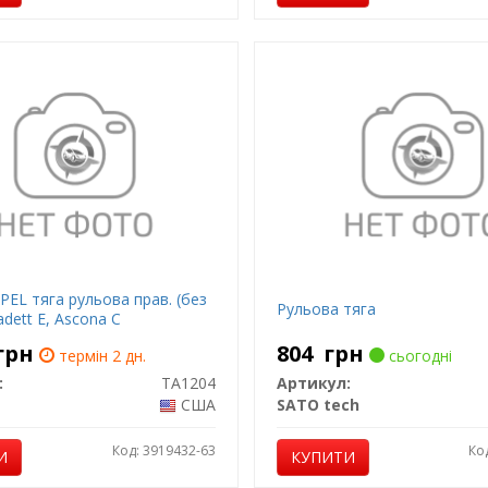
PEL тяга рульова прав. (без
Рульова тяга
adett E, Ascona C
грн
804
грн
термін 2 дн.
сьогодні
:
TA1204
Артикул:
США
SATO tech
Код: 3919432-63
Ко
И
КУПИТИ