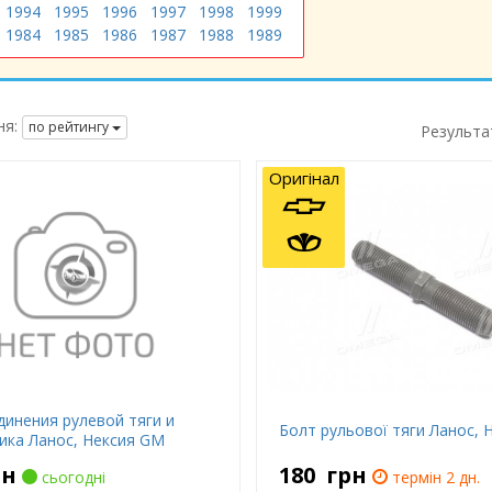
1994
1995
1996
1997
1998
1999
1984
1985
1986
1987
1988
1989
я:
по рейтингу
Результа
Оригінал
динения рулевой тяги и
Болт рульової тяги Ланос, Н
ика Ланос, Нексия GM
рн
180
грн
сьогодні
термін 2 дн.