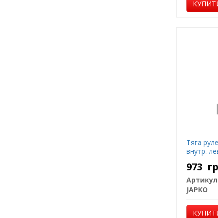
КУПИТ
Тяга рул
внутр. ле
973
г
Артикул
JAPKO
КУПИТ