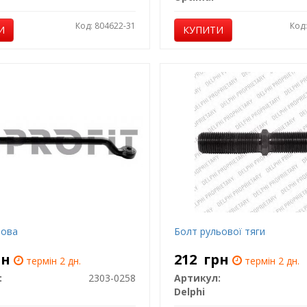
Код: 804622-31
Код
И
КУПИТИ
ьова
Болт рульової тяги
рн
212
грн
термін 2 дн.
термін 2 дн.
:
2303-0258
Артикул:
Delphi