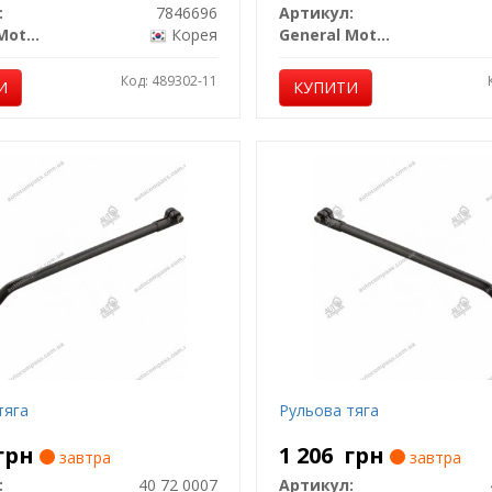
:
7846696
Артикул:
General Motors
Корея
General Motors
Код: 489302-11
И
КУПИТИ
тяга
Рульова тяга
грн
1 206
грн
завтра
завтра
:
40 72 0007
Артикул: