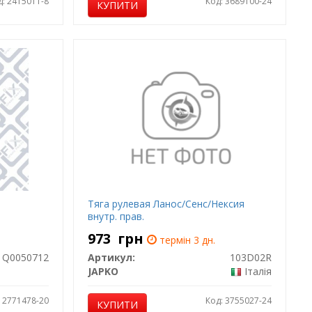
д: 2415011-8
Код: 3689100-24
КУПИТИ
Тяга рулевая Ланос/Сенс/Нексия
внутр. прав.
973
грн
термін 3 дн.
Q0050712
Артикул:
103D02R
JAPKO
Італія
: 2771478-20
Код: 3755027-24
КУПИТИ