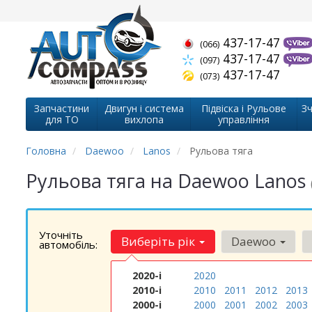
437-17-47
(066)
437-17-47
(097)
437-17-47
(073)
Запчастини
Двигун і система
Підвіска і Рульове
Зч
для ТО
вихлопа
управління
Головна
Daewoo
Lanos
Рульова тяга
Рульова тяга на Daewoo Lanos
Уточніть
Виберіть рік
Daewoo
автомобіль:
2020-і
2020
2010-і
2010
2011
2012
2013
2000-і
2000
2001
2002
2003