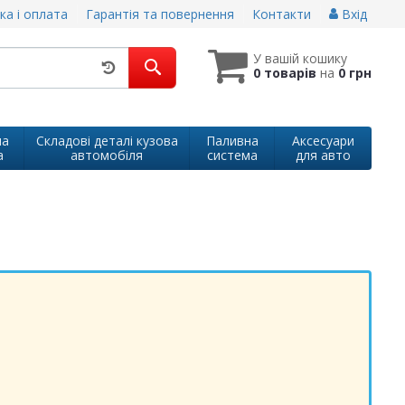
ка і оплата
Гарантія та повернення
Контакти
Вхід
У вашій кошику
0 товарів
на
0 грн
на
Складові деталі кузова
Паливна
Аксесуари
а
автомобіля
система
для авто