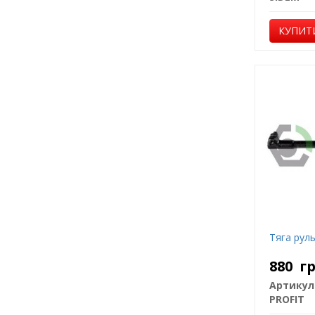
КУПИТ
Тяга рул
880
г
Артикул
PROFIT