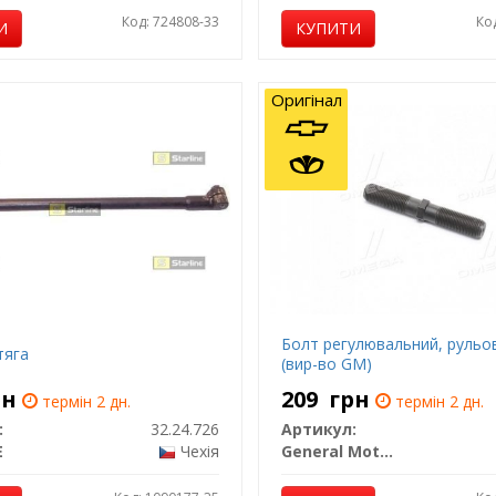
Код: 724808-33
Ко
И
КУПИТИ
Оригінал
Болт регулювальний, рульо
тяга
(вир-во GM)
рн
209
грн
термін 2 дн.
термін 2 дн.
:
32.24.726
Артикул:
E
Чехія
General Motors