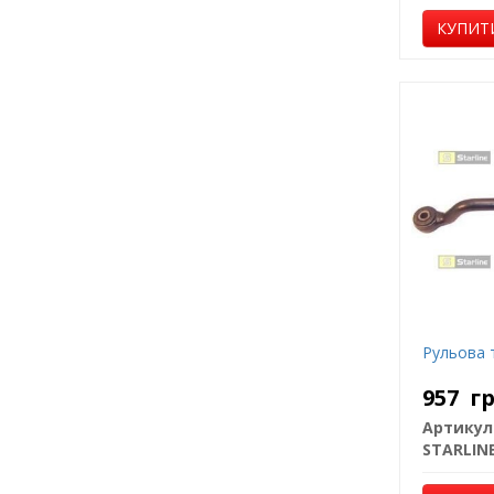
КУПИТ
Рульова 
957
г
Артикул
STARLIN