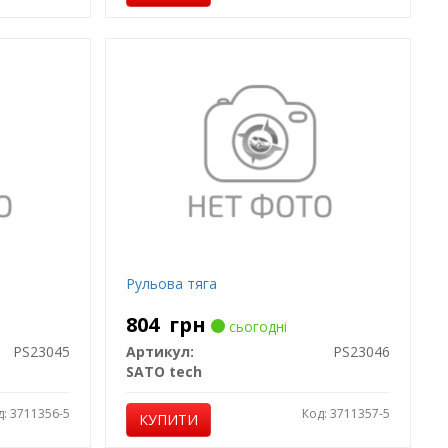
Рульова тяга
804
грн
сьогодні
PS23045
Артикул:
PS23046
SATO tech
д: 3711356-5
Код: 3711357-5
КУПИТИ