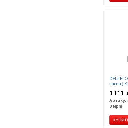
DELPHI O
након.) K
1 111
Артикул
Delphi
КУПИТ