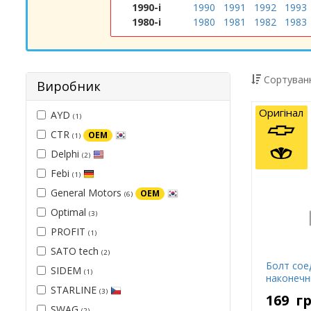
1990-і
1990
1991
1992
1993
1980-і
1980
1981
1982
1983
Сортуванн
Виробник
Оригінал
AYD
(1)
CTR
OEM
(1)
Delphi
(2)
Febi
(1)
General Motors
OEM
(6)
Optimal
(3)
PROFIT
(1)
SATO tech
(2)
Болт сое
SIDEM
(1)
наконечн
STARLINE
(3)
169
г
SWAG
(2)