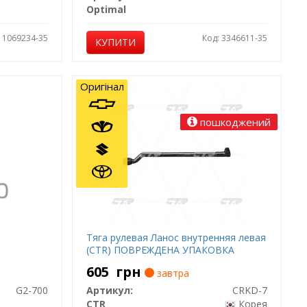
Optimal
: 1069234-35
Код: 3346611-35
КУПИТИ
Оригінал
пошкоджений
Тяга рулевая Ланос внутренняя левая
(CTR) ПОВРЕЖДЕНА УПАКОВКА
605
грн
завтра
G2-700
Артикул:
CRKD-7
CTR
Корея