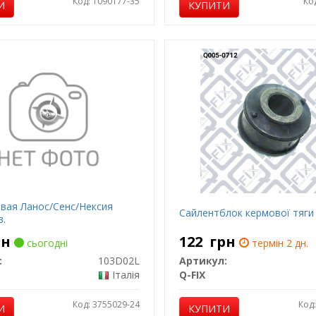
Код: 1090177-35
Ко
И
КУПИТИ
евая Ланос/Сенс/Нексия
Сайлентблок кермової тяги
в.
рн
122
грн
сьогодні
термін 2 дн.
:
103D02L
Артикул:
Італія
Q-FIX
Код: 3755029-24
Код
И
КУПИТИ