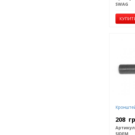
SWAG
КУПИТ
Кронштей
208
г
Артикул
SIDEM