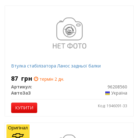
Втулка стабілізатора Ланос задньої балки
87
грн
термін 2 дн.
Артикул:
96208560
АвтоЗаЗ
Україна
Код: 1946091-33
КУПИТИ
Оригінал