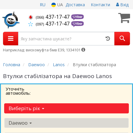
RU
UA
Доставка
Контакти
Вхід
437-17-47
(066)
437-17-47
(097)
Наприклад: вискомуфта бмв Е39, 1334101
Головна
Daewoo
Lanos
Втулки стабілізатора
Втулки стабілізатора на Daewoo Lanos
Уточніть
автомобіль:
Виберіть рік
Daewoo