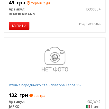
49
грн
термін 2 дн.
Артикул:
D300354
DENCKERMANN
Код: 3983358-8
КУПИТИ
Втулка переднього стабілізатора Lanos 95-
132
грн
завтра
Артикул:
GOJW49
JAPKO
Італія