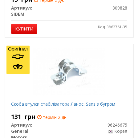
термін 2 дн.
Артикул:
809828
SIDEM
Код: 3862761-35
КУПИТИ
Оригінал
Скоба втулки стабілізатора Ланос, Sens з бугром
131
грн
термін 2 дн.
Артикул:
96246675
General
Корея
Motors