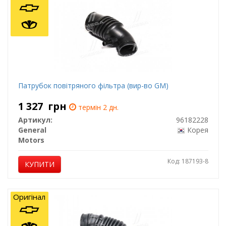
Патрубок повітряного фільтра (вир-во GM)
1 327
грн
термін 2 дн.
Артикул:
96182228
General
Корея
Motors
Код: 187193-8
КУПИТИ
Оригінал