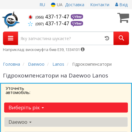
RU
UA
Доставка
Контакти
Вхід
437-17-47
(066)
437-17-47
(097)
Наприклад: вискомуфта бмв Е39, 1334101
Головна
Daewoo
Lanos
Гідрокомпенсатори
Гідрокомпенсатори на Daewoo Lanos
Уточніть
автомобіль:
Виберіть рік
Daewoo