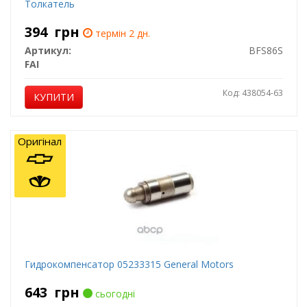
Толкатель
394
грн
термін 2 дн.
Артикул:
BFS86S
FAI
Код: 438054-63
КУПИТИ
Оригінал
Гидрокомпенсатор 05233315 General Motors
643
грн
сьогодні