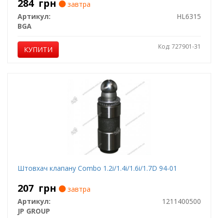
284
грн
завтра
Артикул:
HL6315
BGA
Код: 727901-31
КУПИТИ
Штовхач клапану Combo 1.2i/1.4i/1.6i/1.7D 94-01
207
грн
завтра
Артикул:
1211400500
JP GROUP