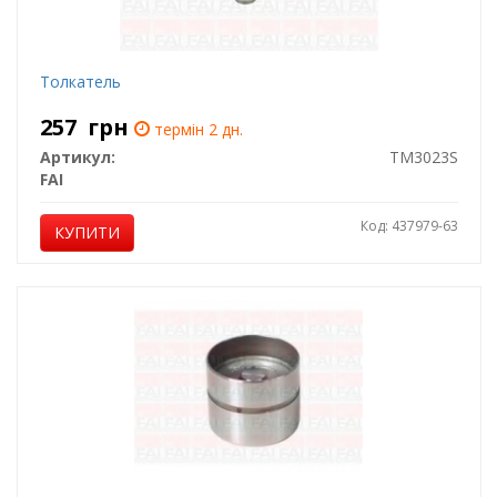
Толкатель
257
грн
термін 2 дн.
Артикул:
TM3023S
FAI
Код: 437979-63
КУПИТИ