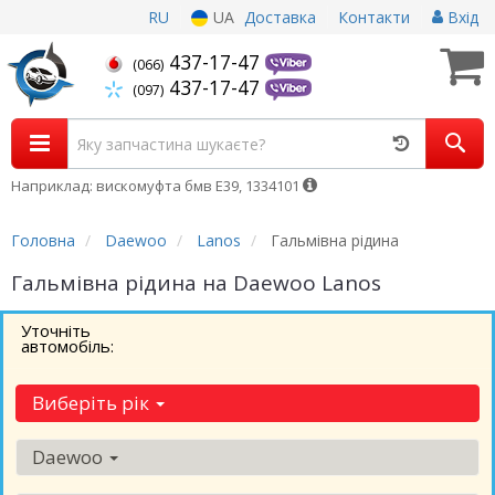
RU
UA
Доставка
Контакти
Вхід
437-17-47
(066)
437-17-47
(097)
Наприклад: вискомуфта бмв Е39, 1334101
Головна
Daewoo
Lanos
Гальмівна рідина
Гальмівна рідина на Daewoo Lanos
Уточніть
автомобіль:
Виберіть рік
Daewoo