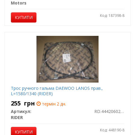
Motors
Код: 187398-8
КУПИТИ
Трос ручного гальма DAEWOO LANOS прав.,
L=1580/1340 (RIDER)
255
грн
термін 2 дн.
Артикул:
RD.4442060202
RIDER
Код: 448190-8
КУПИТИ