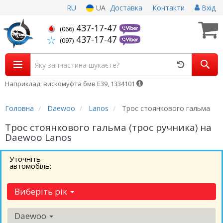
RU
UA
Доставка
Контакти
Вхід
437-17-47
(066)
437-17-47
(097)
Наприклад: вискомуфта бмв Е39, 1334101
Головна
Daewoo
Lanos
Трос стоянкового гальма
Трос стоянкового гальма (трос ручника) на
Daewoo Lanos
Уточніть
автомобіль:
Виберіть рік
Daewoo