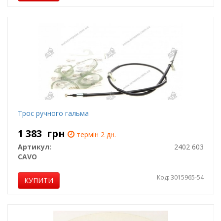
Трос ручного гальма
1 383
грн
термін 2 дн.
Артикул:
2402 603
CAVO
Код: 3015965-54
КУПИТИ