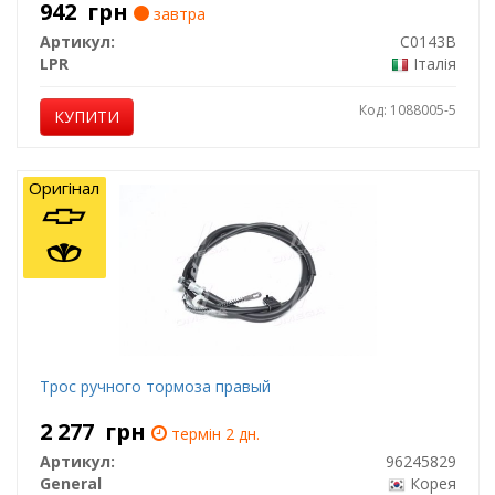
942
грн
завтра
Артикул:
C0143B
LPR
Італія
Код: 1088005-5
КУПИТИ
Оригінал
Трос ручного тормоза правый
2 277
грн
термін 2 дн.
Артикул:
96245829
General
Корея