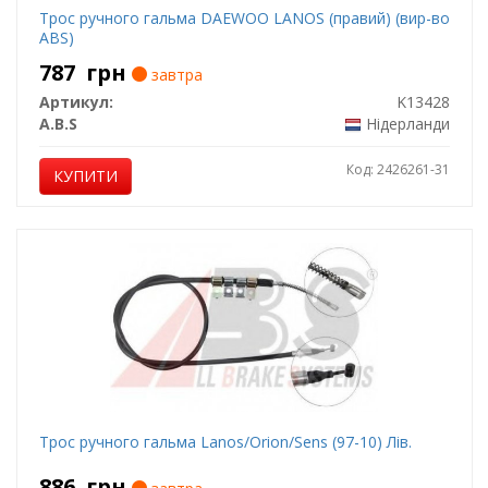
Трос ручного гальма DAEWOO LANOS (правий) (вир-во
ABS)
787
грн
завтра
Артикул:
K13428
A.B.S
Нідерланди
Код: 2426261-31
КУПИТИ
Трос ручного гальма Lanos/Orion/Sens (97-10) Лів.
886
грн