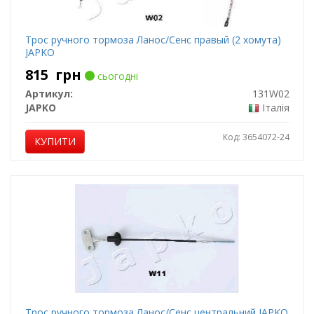
Трос ручного тормоза Ланос/Сенс правый (2 хомута)
JAPKO
815
грн
сьогодні
Артикул:
131W02
JAPKO
Італія
Код: 3654072-24
КУПИТИ
Трос ручного тормоза Ланос/Сенс центральний JAPKO