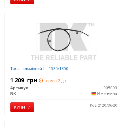
Трос гальмівний L= 1585/1350
1 209
грн
термін 2 дн.
Артикул:
905003
NK
Німеччина
Код: 2120736-20
КУПИТИ