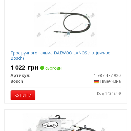
Трос ручного гальма DAEWOO LANOS лів. (вир-во
Bosch)
1 022
грн
сьогодні
Артикул:
1 987 477 920
Bosch
Німеччина
Код: 143484-9
КУПИТИ