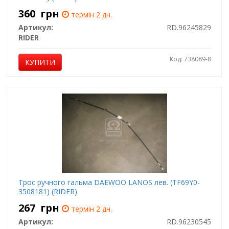
360
грн
термін 2 дн.
Артикул:
RD.96245829
RIDER
Код: 738089-8
КУПИТИ
Трос ручного гальма DAEWOO LANOS лев. (TF69Y0-
3508181) (RIDER)
267
грн
термін 2 дн.
Артикул:
RD.96230545