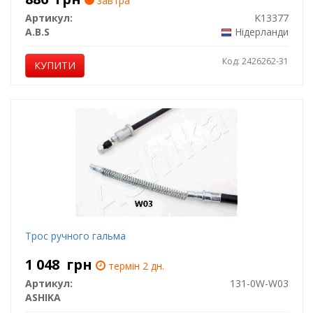
завтра
Артикул:
K13377
A.B.S
Нідерланди
Код: 2426262-31
КУПИТИ
Трос ручного гальма
1 048
грн
термін 2 дн.
Артикул:
131-0W-W03
ASHIKA