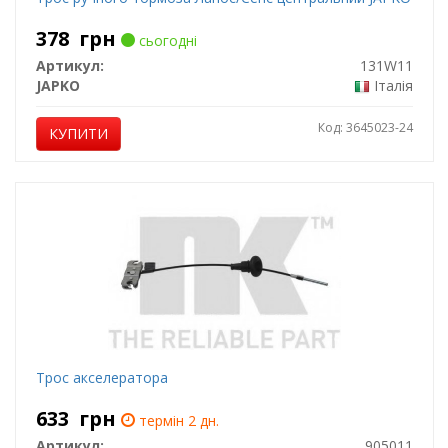
378
грн
сьогодні
Артикул:
131W11
JAPKO
Італія
Код: 3645023-24
КУПИТИ
Трос акселератора
633
грн
термін 2 дн.
Артикул:
905011