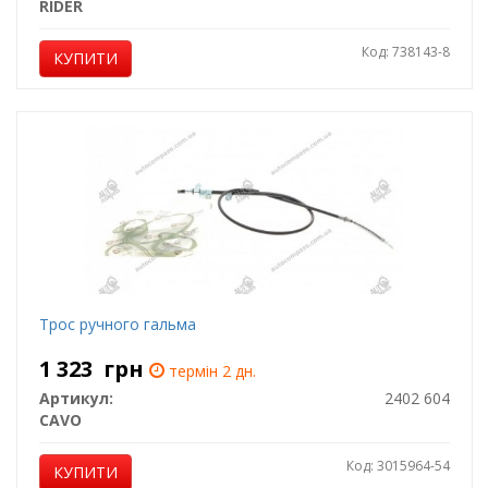
RIDER
Код: 738143-8
КУПИТИ
Трос ручного гальма
1 323
грн
термін 2 дн.
Артикул:
2402 604
CAVO
Код: 3015964-54
КУПИТИ