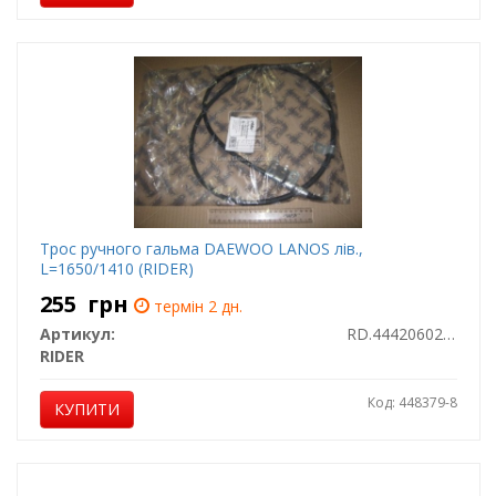
Трос ручного гальма DAEWOO LANOS лів.,
L=1650/1410 (RIDER)
255
грн
термін 2 дн.
Артикул:
RD.4442060203
RIDER
Код: 448379-8
КУПИТИ