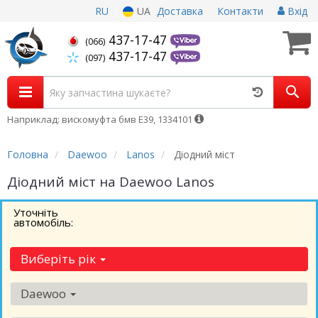
RU
UA
Доставка
Контакти
Вхід
437-17-47
(066)
437-17-47
(097)
Наприклад: вискомуфта бмв Е39, 1334101
Головна
Daewoo
Lanos
Діодний міст
Діодний міст на Daewoo Lanos
Уточніть
автомобіль:
Виберіть рік
Daewoo