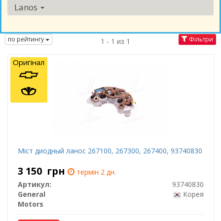
Lanos
по рейтингу
Фільтри
1 - 1 из 1
Оригінал
Міст диодный ланос 267100, 267300, 267400, 93740830
3 150
грн
термін 2 дн.
Артикул:
93740830
General
Корея
Motors