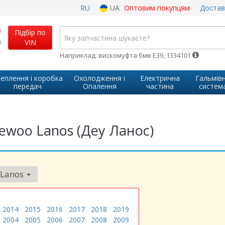
RU
UA
Оптовим покупцям
Достав
Підбір по
VIN
Наприклад: вискомуфта бмв Е39, 1334101
еплення і коробка
Охолодження і
Електрична
Гальмів
передач
Опалення
частина
систем
ewoo Lanos (Деу Ланос)
Lanos
2014
2015
2016
2017
2018
2019
2004
2005
2006
2007
2008
2009