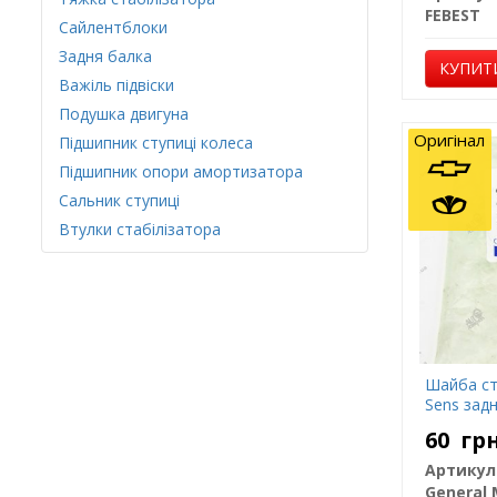
FEBEST
Сайлентблоки
Задня балка
КУПИТ
Важіль підвіски
Подушка двигуна
Оригінал
Підшипник ступиці колеса
Підшипник опори амортизатора
Сальник ступиці
Втулки стабілізатора
Шайба сту
Sens задн
60
гр
Артикул