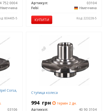
4 752 0004
Артикул:
03104
Німеччина
Febi
Німеччина
од: 804405-5
Код: 223228-5
КУПИТИ
Opel Corsa,
Ступица колеса
994
грн
.
термін 2 дн.
03106
Артикул:
40 90 3104