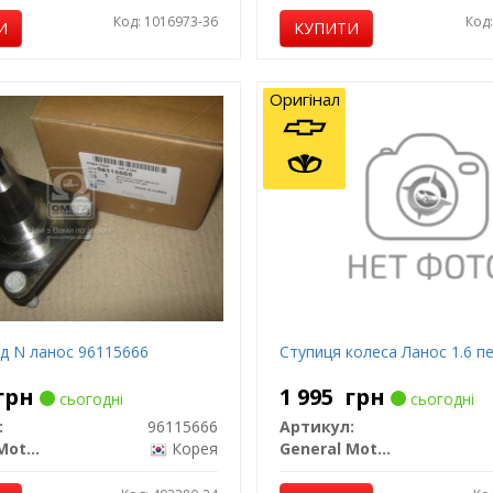
Код: 1016973-36
Код
И
КУПИТИ
Оригінал
д N ланос 96115666
Ступиця колеса Ланос 1.6 п
грн
1 995
грн
сьогодні
сьогодні
:
96115666
Артикул:
General Motors
Корея
General Motors