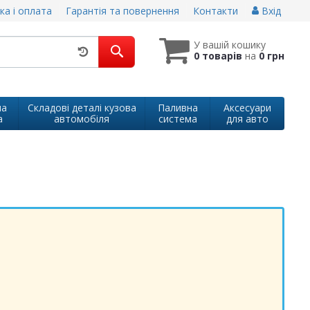
ка і оплата
Гарантія та повернення
Контакти
Вхід
У вашій кошику
0 товарів
на
0 грн
на
Складові деталі кузова
Паливна
Аксесуари
а
автомобіля
система
для авто