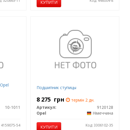
д: 320863-11
Код: 448004-8
КУПИТИ
 Opel
Подшипник ступицы
8 275
грн
термін 2 дн.
10-1011
Артикул:
9120128
Opel
Німеччина
: 4159075-54
Код: 3306102-35
КУПИТИ