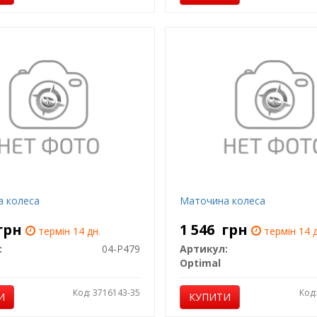
 колеса
Маточина колеса
грн
1 546
грн
термін 14 дн.
термін 14 д
:
04-P479
Артикул:
Optimal
Код: 3716143-35
Код
И
КУПИТИ