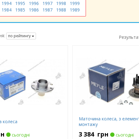
1994
1995
1996
1997
1998
1999
1984
1985
1986
1987
1988
1989
я:
по рейтингу
Результа
Маточина колеса, з елемен
 колеса
монтажу
рн
3 384
грн
сьогодні
сьогодні