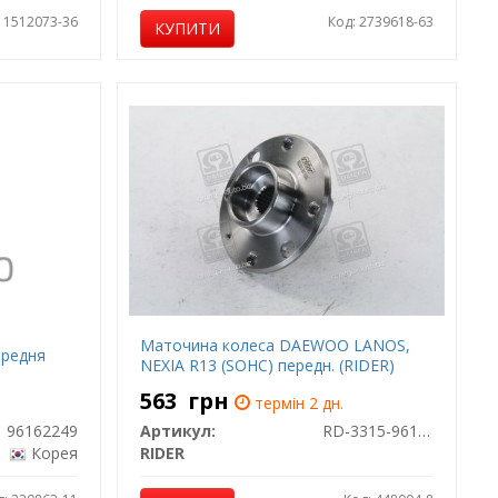
: 1512073-36
Код: 2739618-63
КУПИТИ
Маточина колеса DAEWOO LANOS,
ередня
NEXIA R13 (SOHC) передн. (RIDER)
563
грн
термін 2 дн.
96162249
Артикул:
RD-3315-96176252
Корея
RIDER