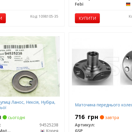
Febi
Код: 1098105-35
К
И
КУПИТИ
пиці Ланос, Нексія, Нубіра,
Маточина переднього коле
ьої
н
716
грн
сьогодні
завтра
:
94525238
Артикул:
General Motors
Корея
GSP