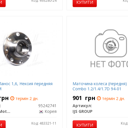
Код: 493280-24
Ко
И
КУПИТИ
Ланос 1,6, Нексия передняя
Маточина колеса (передня)
M
Combo 1.2/1.4/1.7D 94-01
грн
901
грн
термін 2 дн.
термін 2 дн.
:
95242741
Артикул:
General Motors
Корея
IJS GROUP
Код: 483321-11
Код
И
КУПИТИ