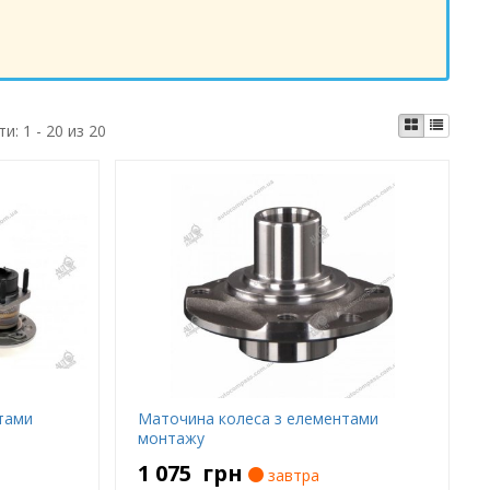
ти:
1 - 20 из 20
тами
Маточина колеса з елементами
монтажу
1 075
грн
завтра