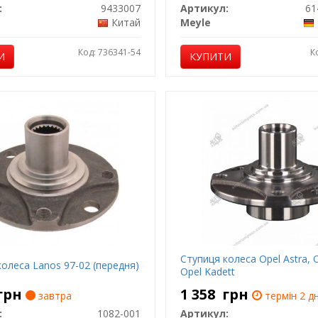
:
9433007
Артикул:
61
Китай
Meyle
Код: 736341-54
К
И
КУПИТИ
Ступиця колеса Opel Astra, 
олеса Lanos 97-02 (передня)
Opel Kadett
грн
1 358
грн
завтра
термін 2 дн
:
1082-001
Артикул: