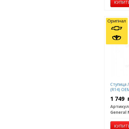
КУПИТ
Оригінал
Ступица 
(R14) OE
1 749
Артикул
КУПИТ