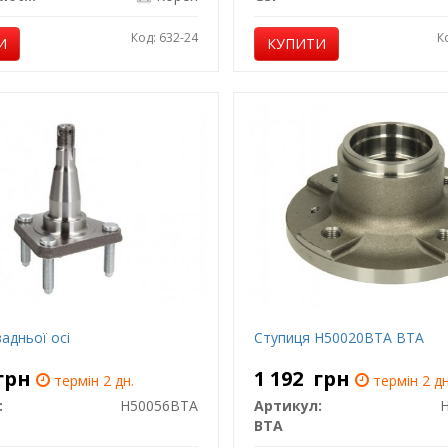
Код: 632-24
К
И
КУПИТИ
адньої осі
Ступиця H50020BTA BTA
грн
1 192
грн
термін 2 дн.
термін 2 дн
:
H50056BTA
Артикул:
BTA