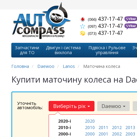
437-17-47
(066)
437-17-47
(097)
437-17-47
(073)
Запчастини
Двигун і система
Підвіска і Рульове
Зч
для ТО
вихлопа
управління
Головна
Daewoo
Lanos
Маточина колеса
Купити маточину колеса на Da
Уточніть
Виберіть рік
Daewoo
автомобіль:
2020-і
2020
2010-і
2010
2011
2012
2013
2000-і
2000
2001
2002
2003