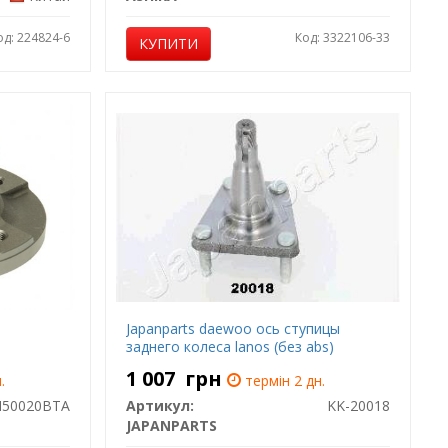
од: 224824-6
Код: 3322106-33
КУПИТИ
Japanparts daewoo ось ступицы
заднего колеса lanos (без abs)
1 007
грн
.
термін 2 дн.
H50020BTA
Артикул:
KK-20018
JAPANPARTS