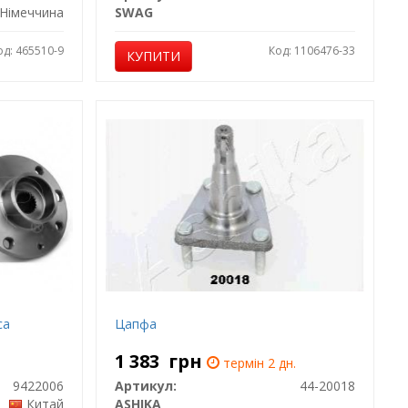
Німеччина
SWAG
од: 465510-9
Код: 1106476-33
КУПИТИ
са
Цапфа
1 383
грн
термін 2 дн.
9422006
Артикул:
44-20018
Китай
ASHIKA