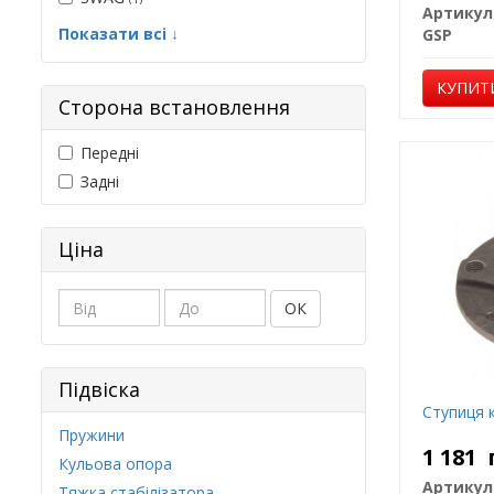
Артикул
Показати всі ↓
GSP
КУПИТ
Сторона встановлення
Передні
Задні
Ціна
ОК
Підвіска
Ступиця к
Пружини
1 181
Кульова опора
Артикул
Тяжка стабілізатора