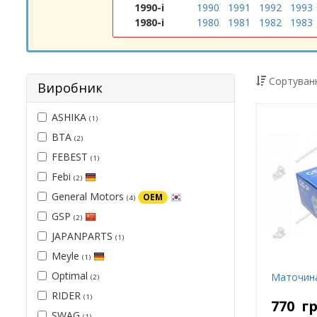
1990-і
1990
1991
1992
1993
1980-і
1980
1981
1982
1983
Сортуванн
Виробник
ASHIKA
(1)
BTA
(2)
FEBEST
(1)
Febi
(2)
General Motors
OEM
(4)
GSP
(2)
JAPANPARTS
(1)
Meyle
(1)
Optimal
Маточина
(2)
RIDER
(1)
770
г
SWAG
(1)