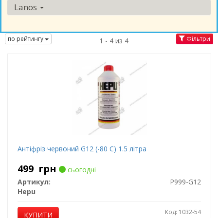
Lanos
по рейтингу
Фільтри
1 - 4 из 4
Антіфріз червоний G12 (-80 C) 1.5 літра
499
грн
сьогодні
Артикул:
P999-G12
Hepu
Код: 1032-54
КУПИТИ