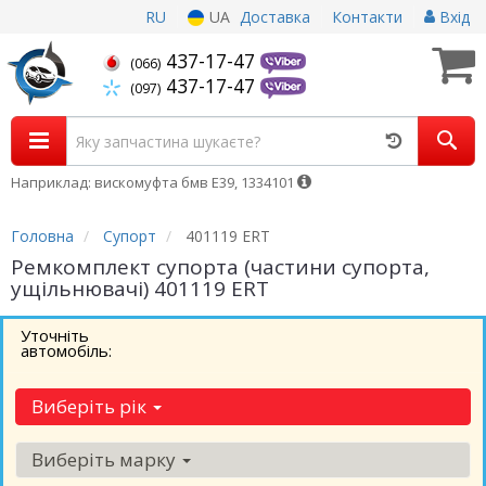
RU
UA
Доставка
Контакти
Вхід
437-17-47
(066)
437-17-47
(097)
Наприклад: вискомуфта бмв Е39, 1334101
Головна
Супорт
401119 ERT
Ремкомплект супорта (частини супорта,
ущільнювачі) 401119 ERT
Уточніть
автомобіль:
Виберіть рік
Виберіть марку