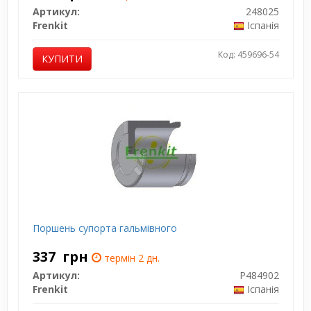
Артикул:
248025
Frenkit
Іспанія
Код: 459696-54
КУПИТИ
Поршень супорта гальмівного
337
грн
термін 2 дн.
Артикул:
P484902
Frenkit
Іспанія