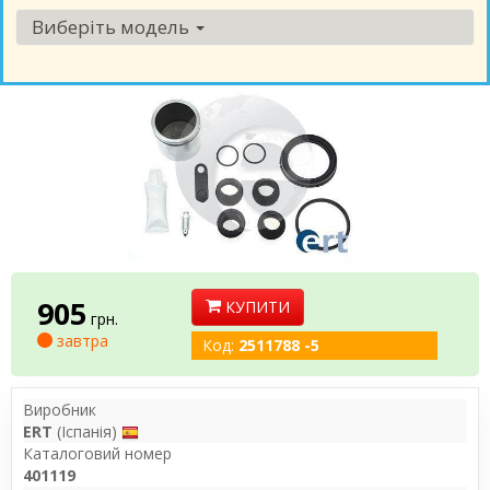
Виберіть модель
905
КУПИТИ
грн.
завтра
Код:
2511788 -5
Виробник
ERT
(Іспанія)
Каталоговий номер
401119