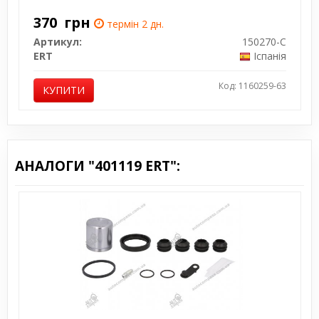
370
грн
термін 2 дн.
Артикул:
150270-C
ERT
Іспанія
Код: 1160259-63
КУПИТИ
АНАЛОГИ "401119 ERT":