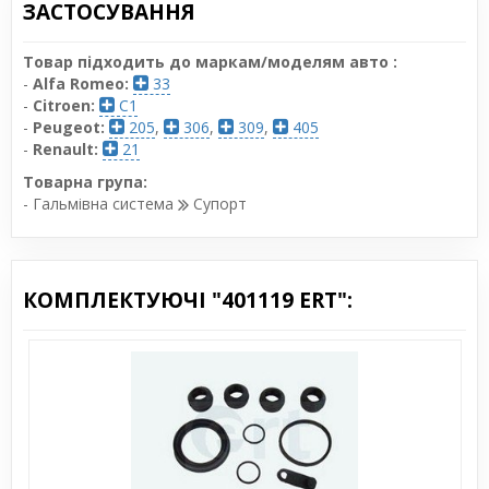
ЗАСТОСУВАННЯ
Товар підходить до маркам/моделям авто :
-
Alfa Romeo:
33
-
Citroen:
C1
-
Peugeot:
205
,
306
,
309
,
405
-
Renault:
21
Товарна група:
- Гальмівна система
Супорт
КОМПЛЕКТУЮЧІ "401119 ERT":