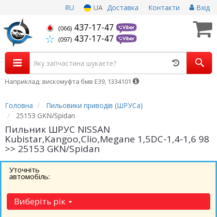
RU
UA
Доставка
Контакти
Вхід
437-17-47
(066)
437-17-47
(097)
Наприклад: вискомуфта бмв Е39, 1334101
Головна
Пильовики приводів (ШРУСа)
25153 GKN/Spidan
Пильник ШРУС NISSAN
Kubistar,Kangoo,Clio,Megane 1,5DC-1,4-1,6 98
>> 25153 GKN/Spidan
Уточніть
автомобіль:
Виберіть рік