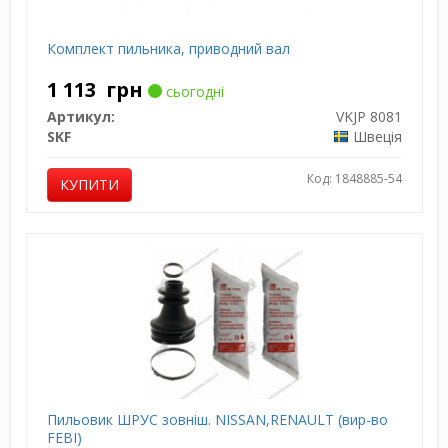
Комплект пильника, приводний вал
1 113
грн
сьогодні
Артикул:
VKJP 8081
SKF
Швеція
Код: 1848885-54
КУПИТИ
Пильовик ШРУС зовніш. NISSAN,RENAULT (вир-во
FEBI)