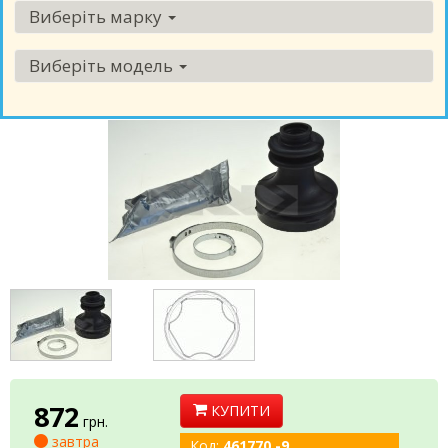
Виберіть марку
Виберіть модель
872
КУПИТИ
грн.
завтра
Код:
461770 -9