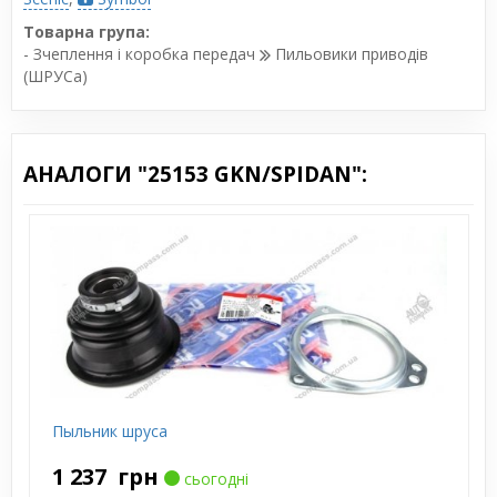
Товарна група:
- Зчеплення і коробка передач
Пильовики приводів
(ШРУСа)
АНАЛОГИ "25153 GKN/SPIDAN":
Пыльник шруса
1 237
грн
сьогодні