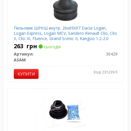
Пильовик ШРКШ внутр. 26x69x97 Dacia Logan,
Logan Express, Logan MCV, Sandero Renault Clio, Clio
II, Clio III, Fluence, Grand Scenic II, Kangoo 1.2-2.0
08.97-
263
грн
сьогодні
Артикул:
30429
ASAM
Код: 231239-5
КУПИТИ