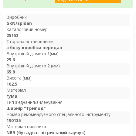
Виробник
GKN/Spidan
Каталоговий номер
25153
Сторона встановлення
з боку коробки передач
Внутрішній діаметр 1(мм)
25.6
Внутрішній діаметр 2 (мм)
65.8
Висота [мм]
102.5
Матеріал
гума
Тип з'єднання/зчленування
Шарнір "Трипод"
Номер рекомендуємого спеціального інструменту
190135
Матеріал пильника
NBR (бутадієн-нітрильний каучук)