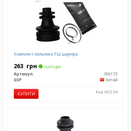
Комплект пильника РШ шарніра
263
грн
сьогодні
Артикул:
760173
GSP
Китай
Код: 3672-54
КУПИТИ