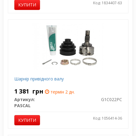
Код: 1834407-63
КУПИТИ
Шарнір привідного валу
1 381
грн
термін 2 дн.
Артикул:
G1C022PC
PASCAL
Код: 1056414-36
КУПИТИ