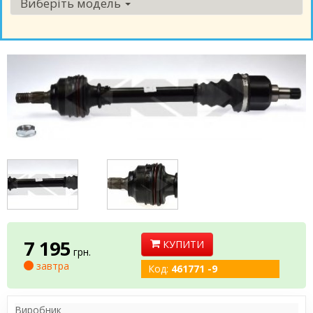
Виберіть модель
7 195
КУПИТИ
грн.
завтра
Код:
461771 -9
Виробник