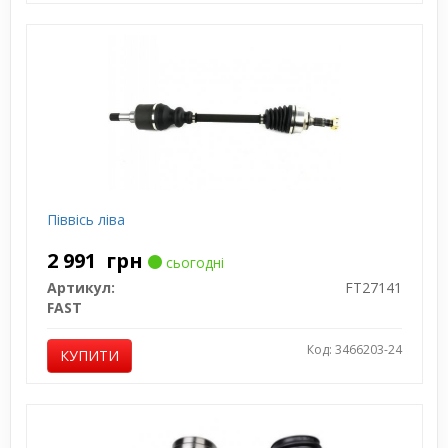
Піввісь ліва
2 991
грн
сьогодні
Артикул:
FT27141
FAST
Код: 3466203-24
КУПИТИ