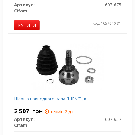
Артикул:
607-675
Cifam
Код: 1057640-31
КУПИТИ
Шарнір приводного вала (ШРУС), к-кт.
2 507
грн
термін 2 дн.
Артикул:
607-657
Cifam