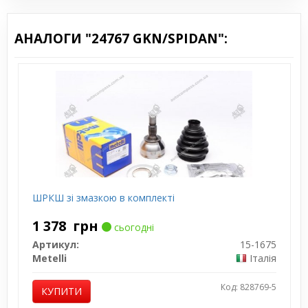
АНАЛОГИ "24767 GKN/SPIDAN":
ШРКШ зі змазкою в комплекті
1 378
грн
сьогодні
Артикул:
15-1675
Metelli
Італія
Код: 828769-5
КУПИТИ