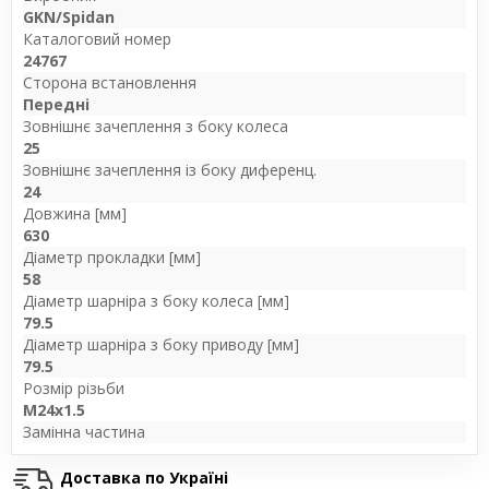
GKN/Spidan
Каталоговий номер
24767
Сторона встановлення
Передні
Зовнішнє зачеплення з боку колеса
25
Зовнішнє зачеплення із боку диференц.
24
Довжина [мм]
630
Діаметр прокладки [мм]
58
Діаметр шарніра з боку колеса [мм]
79.5
Діаметр шарніра з боку приводу [мм]
79.5
Розмір різьби
M24x1.5
Замінна частина
Доставка по Україні