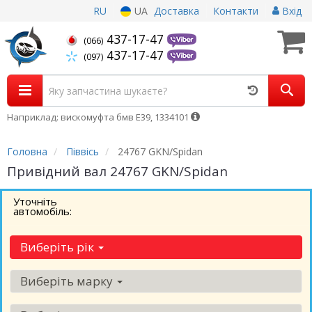
RU
UA
Доставка
Контакти
Вхід
437-17-47
(066)
437-17-47
(097)
Наприклад: вискомуфта бмв Е39, 1334101
Головна
Піввісь
24767 GKN/Spidan
Привідний вал 24767 GKN/Spidan
Уточніть
автомобіль:
Виберіть рік
Виберіть марку