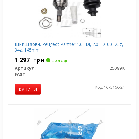
ШРКШ зовн. Peugeot Partner 1.6HDi, 2.0HDi 00- 25z,
34z, 145mm
1 297
грн
сьогодні
Артикул:
FT25089K
FAST
Код: 1673166-24
КУПИТИ