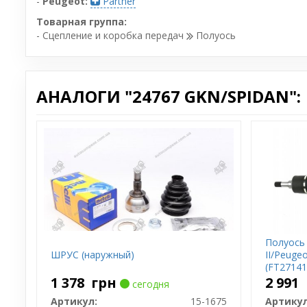
-
Peugeot:
Partner
Товарная группа:
- Сцепление и коробка передач
Полуось
АНАЛОГИ "24767 GKN/SPIDAN":
Полуось 
ШРУС (наружный)
II/Peugeo
(FT27141
1 378
грн
2 991
сегодня
Артикул:
15-1675
Артикул