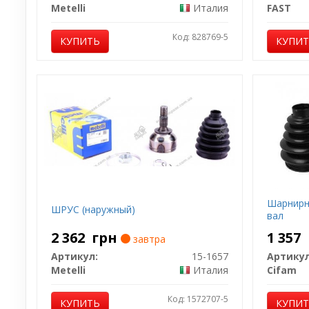
Metelli
Италия
FAST
Код: 828769-5
КУПИТЬ
КУПИ
Шарнирн
ШРУС (наружный)
вал
2 362
грн
1 357
завтра
Артикул:
15-1657
Артикул
Metelli
Италия
Cifam
Код: 1572707-5
КУПИТЬ
КУПИ