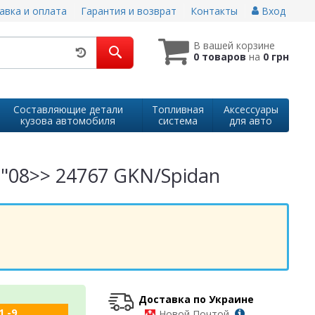
авка и оплата
Гарантия и возврат
Контакты
Вход
В вашей корзине
0 товаров
на
0 грн
Составляющие детали
Топливная
Аксессуары
кузова автомобиля
система
для авто
 "08>> 24767 GKN/Spidan
Доставка по Украине
1 -9
-
Новой Почтой,