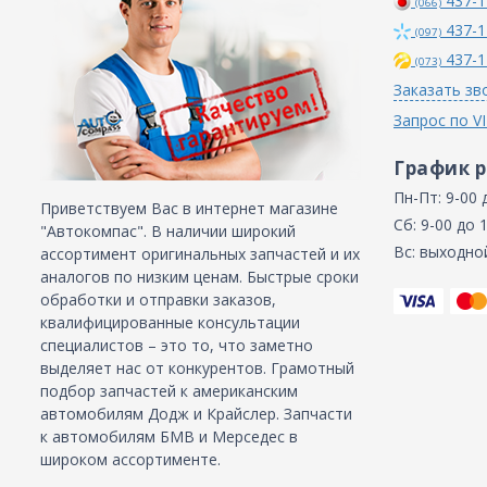
437-1
(066)
437-1
(097)
437-1
(073)
Заказать зв
Запрос по V
График 
Пн-Пт: 9-00 
Приветствуем Вас в интернет магазине
Сб: 9-00 до 
"Автокомпас". В наличии широкий
Вс: выходно
ассортимент оригинальных запчастей и их
аналогов по низким ценам. Быстрые сроки
обработки и отправки заказов,
квалифицированные консультации
специалистов – это то, что заметно
выделяет нас от конкурентов. Грамотный
подбор запчастей к американским
автомобилям Додж и Крайслер. Запчасти
к автомобилям БМВ и Мерседес в
широком ассортименте.