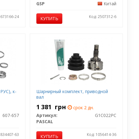
GSP
Китай
1673166-24
Код: 2507312-6
КУПИТЬ
РУС), к-
Шарнирный комплект, приводной
вал
1 381
грн
срок 2 дн.
607-657
Артикул:
G1C022PC
PASCAL
1834407-63
Код: 1056414-36
КУПИТЬ