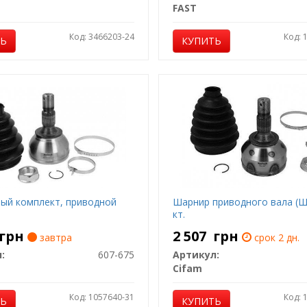
FAST
Код: 3466203-24
Код: 
ТЬ
КУПИТЬ
ый комплект, приводной
Шарнир приводного вала (Ш
кт.
грн
2 507
грн
завтра
срок 2 дн.
:
607-675
Артикул:
Cifam
Код: 1057640-31
Код: 
ТЬ
КУПИТЬ