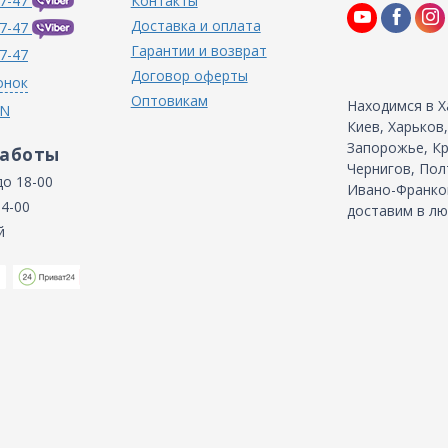
7-47
Контакты
Доставка и оплата
7-47
Гарантии и возврат
7-47
Договор оферты
онок
Оптовикам
Находимся в Х
IN
Киев, Харьков
Запорожье, Кр
работы
Чернигов, Пол
до 18-00
Ивано-Франков
14-00
доставим в лю
й