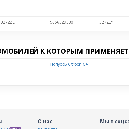
3272ZE
9656329380
3272LY
ОМОБИЛЕЙ К КОТОРЫМ ПРИМЕНЯЕТС
Полуось Citroen C4
r
ы
О нас
Мы в соцс