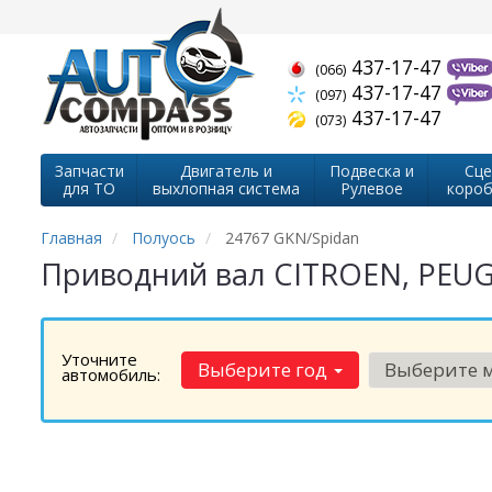
437-17-47
(066)
437-17-47
(097)
437-17-47
(073)
Запчасти
Двигатель и
Подвеска и
Сце
для ТО
выхлопная система
Рулевое
короб
Главная
Полуось
24767 GKN/Spidan
Приводний вал CITROEN, PEUGEOT
Уточните
Выберите год
Выберите 
автомобиль: