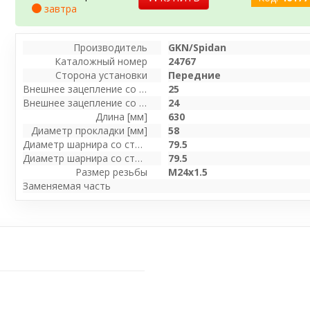
завтра
Производитель
GKN/Spidan
Каталожный номер
24767
Сторона установки
Передние
Внешнее зацепление со стороны колеса
25
Внешнее зацепление со стороны дифференц.
24
Длина [мм]
630
Диаметр прокладки [мм]
58
Диаметр шарнира со стороны колеса [мм]
79.5
Диаметр шарнира со стороны привода [мм]
79.5
Размер резьбы
M24x1.5
Заменяемая часть