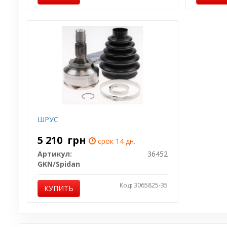
ШРУС
5 210
грн
срок 14 дн.
Артикул:
36452
GKN/Spidan
Код: 3065825-35
КУПИТЬ