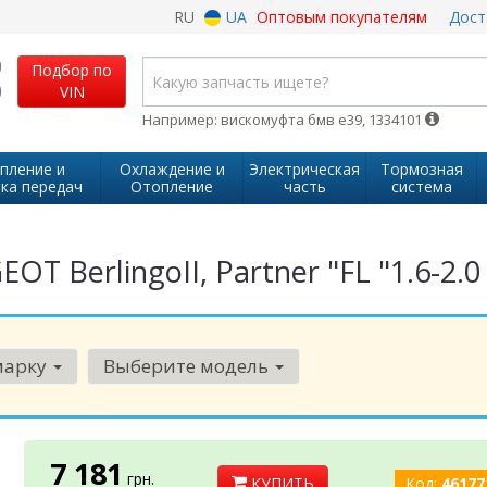
RU
UA
Оптовым покупателям
Дост
Подбор по
VIN
Например: вискомуфта бмв е39, 1334101
пление и
Охлаждение и
Электрическая
Тормозная
ка передач
Отопление
часть
система
 BerlingoII, Partner "FL "1.6-2.0
марку
Выберите модель
7 181
грн.
КУПИТЬ
Код:
46177