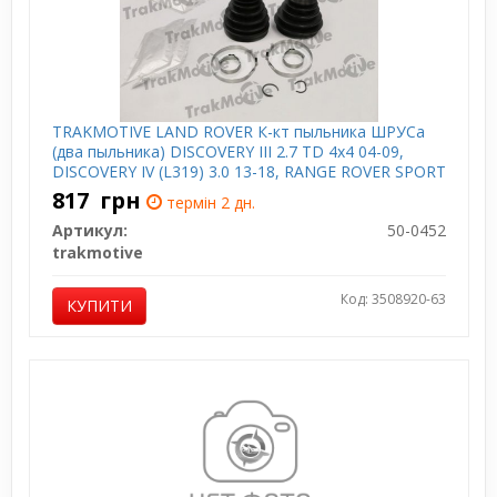
TRAKMOTIVE LAND ROVER К-кт пыльника ШРУСа
(два пыльника) DISCOVERY III 2.7 TD 4x4 04-09,
DISCOVERY IV (L319) 3.0 13-18, RANGE ROVER SPORT
I (L320) 2.7 D 4x4 05-13
817
грн
термін 2 дн.
Артикул:
50-0452
trakmotive
Код: 3508920-63
КУПИТИ