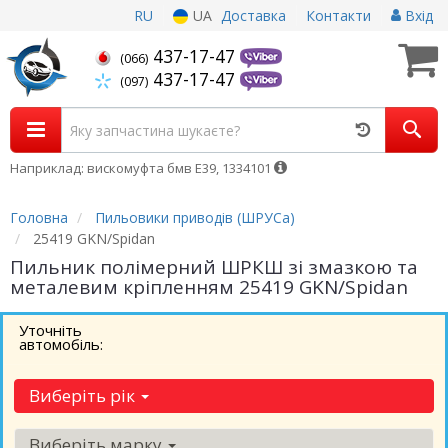
RU
UA
Доставка
Контакти
Вхід
437-17-47
(066)
437-17-47
(097)
Наприклад: вискомуфта бмв Е39, 1334101
Головна
Пильовики приводів (ШРУСа)
25419 GKN/Spidan
Пильник полімерний ШРКШ зі змазкою та
металевим кріпленням 25419 GKN/Spidan
Уточніть
автомобіль:
Виберіть рік
Виберіть марку