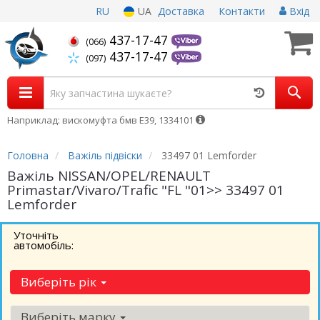
RU
UA
Доставка
Контакти
Вхід
437-17-47
(066)
437-17-47
(097)
Наприклад: вискомуфта бмв Е39, 1334101
Головна
Важіль підвіски
33497 01 Lemforder
Важіль NISSAN/OPEL/RENAULT
Primastar/Vivaro/Trafic "FL "01>> 33497 01
Lemforder
Уточніть
автомобіль:
Виберіть рік
Виберіть марку