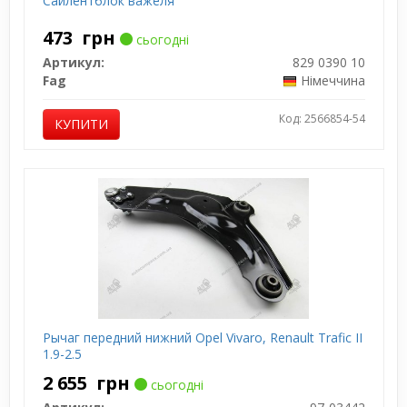
Сайлентблок важеля
473
грн
сьогодні
Артикул:
829 0390 10
Fag
Німеччина
Код: 2566854-54
КУПИТИ
Рычаг передний нижний Opel Vivaro, Renault Trafic II
1.9-2.5
2 655
грн
сьогодні