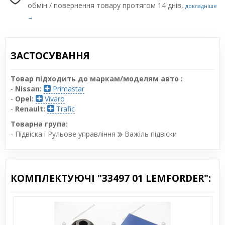
обмін / повернення товару протягом 14 днів,
докладніше
→
ЗАСТОСУВАННЯ
Товар підходить до маркам/моделям авто :
-
Nissan:
Primastar
-
Opel:
Vivaro
-
Renault:
Trafic
Товарна група:
- Підвіска і Рульове управління
Важіль підвіски
КОМПЛЕКТУЮЧІ "33497 01 LEMFORDER":