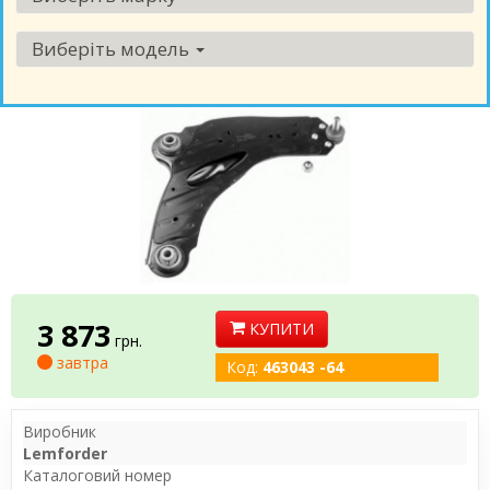
Виберіть модель
3 873
КУПИТИ
грн.
завтра
Код:
463043 -64
Виробник
Lemforder
Каталоговий номер