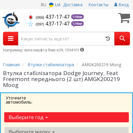
RU
UA
Доставка
Контакты
Вход
437-17-47
(066)
437-17-47
(097)
Например: вискомуфта бмв е39, 1334101
Главная
Втулки стабилизатора
AMGK200219 Moog
Втулка стабілізатора Dodge Journey, Feat
Freemont переднього (2 шт) AMGK200219
Moog
Уточните
автомобиль:
Выберите год
Выберите марку