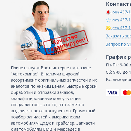
Контакт
437-1
(066)
437-1
(097)
437-1
(073)
Заказать зв
Запрос по V
График 
Пн-Пт: 9-00 
Приветствуем Вас в интернет магазине
Сб: 9-00 до 
"Автокомпас". В наличии широкий
Вс: выходно
ассортимент оригинальных запчастей и их
аналогов по низким ценам. Быстрые сроки
обработки и отправки заказов,
квалифицированные консультации
специалистов – это то, что заметно
выделяет нас от конкурентов. Грамотный
подбор запчастей к американским
автомобилям Додж и Крайслер. Запчасти
к автомобилям БМВ и Мерседес в