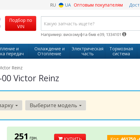
RU
UA
Оптовым покупателям
Дост
Подбор по
VIN
Например: вискомуфта бмв е39, 1334101
пление и
Охлаждение и
Электрическая
Тормозная
ка передач
Отопление
часть
система
ictor Reinz
0 Victor Reinz
марку
Выберите модель
251
грн.
КУПИТЬ
Код:
461750 -