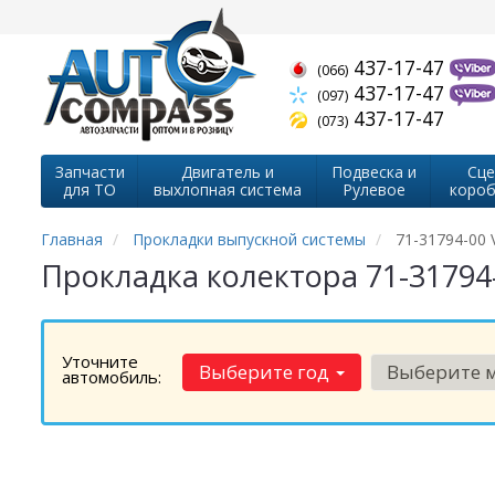
437-17-47
(066)
437-17-47
(097)
437-17-47
(073)
Запчасти
Двигатель и
Подвеска и
Сце
для ТО
выхлопная система
Рулевое
короб
Главная
Прокладки выпускной системы
71-31794-00 V
Прокладка колектора 71-31794-0
Уточните
Выберите год
Выберите 
автомобиль: