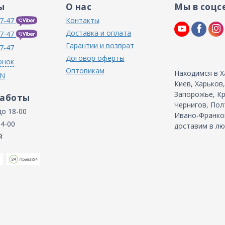
ы
О нас
Мы в соцс
7-47
Контакты
Доставка и оплата
7-47
Гарантии и возврат
7-47
Договор оферты
онок
Оптовикам
Находимся в Х
IN
Киев, Харьков
Запорожье, Кр
работы
Чернигов, Пол
до 18-00
Ивано-Франков
14-00
доставим в лю
й