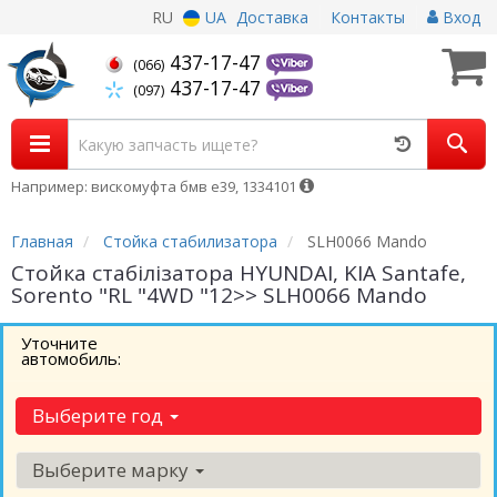
RU
UA
Доставка
Контакты
Вход
437-17-47
(066)
437-17-47
(097)
Например: вискомуфта бмв е39, 1334101
Главная
Стойка стабилизатора
SLH0066 Mando
Стойка стабілізатора HYUNDAI, KIA Santafe,
Sorento "RL "4WD "12>> SLH0066 Mando
Уточните
автомобиль:
Выберите год
Выберите марку