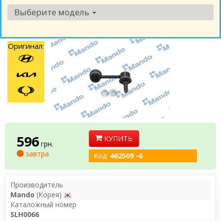
Выберите модель
Оригинал:
596
КУПИТЬ
грн.
завтра
Код:
462509 -6
Производитель
Mando
(Корея)
Каталожный номер
SLH0066