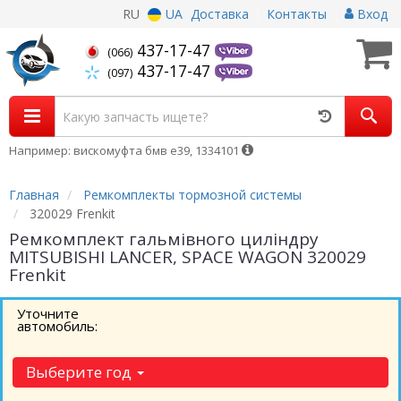
RU
UA
Доставка
Контакты
Вход
437-17-47
(066)
437-17-47
(097)
Например: вискомуфта бмв е39, 1334101
Главная
Ремкомплекты тормозной системы
320029 Frenkit
Ремкомплект гальмівного циліндру
MITSUBISHI LANCER, SPACE WAGON 320029
Frenkit
Уточните
автомобиль:
Выберите год