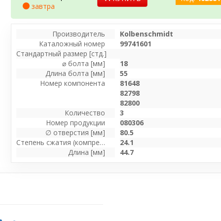
завтра
Производитель
Kolbenschmidt
Каталожный номер
99741601
Стандартный размер [стд.]
⌀ болта [мм]
18
Длина болта [мм]
55
Номер компонента
81648
82798
82800
Количество
3
Номер продукции
080306
∅ отверстия [мм]
80.5
Степень сжатия (компрессии) [мм]
24.1
Длина [мм]
44.7