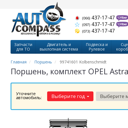
437-17-47
(066)
437-17-47
(097)
437-17-47
(073)
Запчасти
Двигатель и
Подвеска и
Сце
для ТО
выхлопная система
Рулевое
короб
Главная
Поршень
99741601 Kolbenschmidt
Поршень, комплект OPEL Astra,V
Уточните
Выберите год
Выберите 
автомобиль: