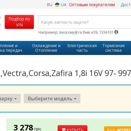
RU
UA
Оптовым покупателям
Дост
Подбор по
VIN
Например: вискомуфта бмв е39, 1334101
пление и
Охлаждение и
Электрическая
Тормозная
ка передач
Отопление
часть
система
ectra,Corsa,Zafira 1,8i 16V 97- 9
марку
Выберите модель
3 278
грн.
КУПИТЬ
Код:
462881