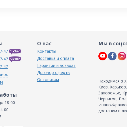
ы
О нас
Мы в соцс
7-47
Контакты
Доставка и оплата
7-47
Гарантии и возврат
7-47
Договор оферты
онок
Оптовикам
Находимся в Х
IN
Киев, Харьков
Запорожье, Кр
работы
Чернигов, Пол
до 18-00
Ивано-Франков
14-00
доставим в лю
й