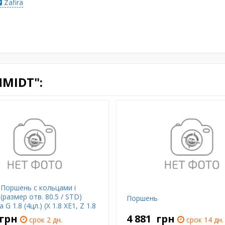
Zafira
MIDT":
Поршень с кольцами і
(размер отв. 80.5 / STD)
Поршень
a G 1.8 (4цл.) (X 1.8 XE1, Z 1.8
 XEL)
грн
4 881
грн
срок 2 дн.
срок 14 дн.