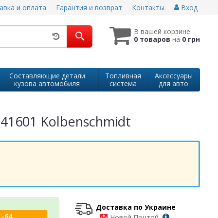
авка и оплата
Гарантия и возврат
Контакты
Вход
В вашей корзине
0 товаров
на
0 грн
Составляющие детали
Топливная
Аксессуары
кузова автомобиля
система
для авто
9741601 Kolbenschmidt
Доставка по Украине
 -64
-
Новой Почтой,