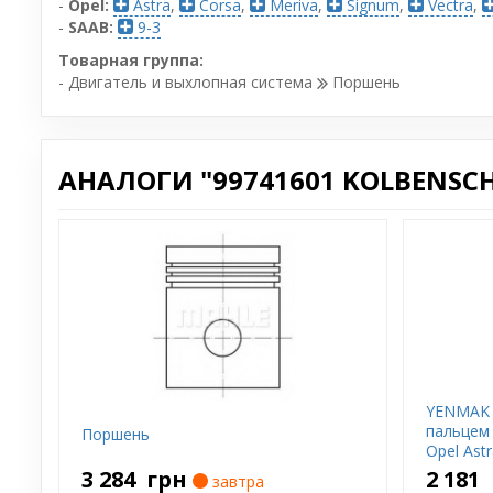
-
Opel:
Astra
,
Corsa
,
Meriva
,
Signum
,
Vectra
,
-
SAAB:
9-3
Товарная группа:
- Двигатель и выхлопная система
Поршень
АНАЛОГИ "99741601 KOLBENSCH
YENMAK 
пальцем 
Поршень
Opel Astr
XE, Z 1.8
3 284
грн
2 181
завтра