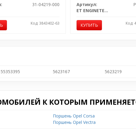
:
31-04219-000
Артикул:
P
ET ENGINETEAM
Код: 3843402-63
Код: 
ТЬ
КУПИТЬ
55353395
5623167
5623219
ОМОБИЛЕЙ К КОТОРЫМ ПРИМЕНЯЕТС
Поршень Opel Corsa
Поршень Opel Vectra