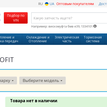
RU
UA
Оптовым покупателям
Дост
Подбор по
VIN
Например: вискомуфта бмв е39, 1334101
пление и
Охлаждение и
Электрическая
Тормозная
ка передач
Отопление
часть
система
ROFIT
марку
Выберите модель
Товара нет в наличии
.