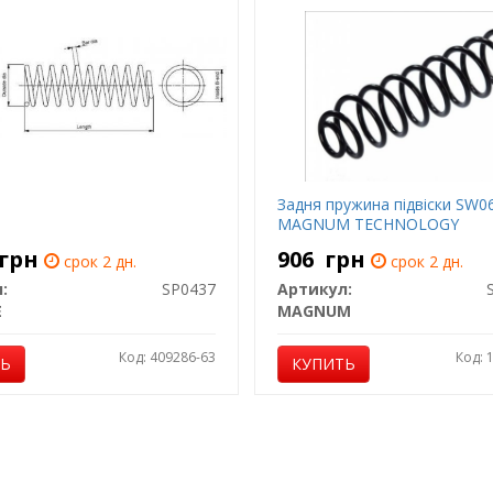
Задня пружина підвіски SW
MAGNUM TECHNOLOGY
грн
906
грн
срок 2 дн.
срок 2 дн.
:
SP0437
Артикул:
E
MAGNUM
Код: 409286-63
Код: 
ТЬ
КУПИТЬ