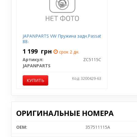
JAPANPARTS VW Пружина задн.Passat
88-
1 199
грн
срок 2 дн.
Артикул:
ZC5115C
JAPANPARTS
Код: 3200429-63
КУПИТЬ
ОРИГИНАЛЬНЫЕ НОМЕРА
OEM:
357511115A