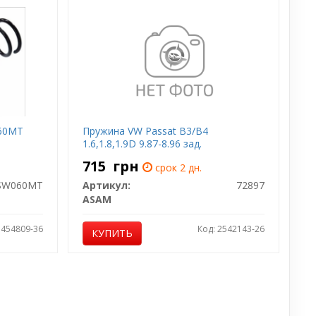
060MT
Пружина VW Passat B3/B4
1.6,1.8,1.9D 9.87-8.96 зад.
715
грн
срок 2 дн.
SW060MT
Артикул:
72897
ASAM
1454809-36
Код: 2542143-26
КУПИТЬ