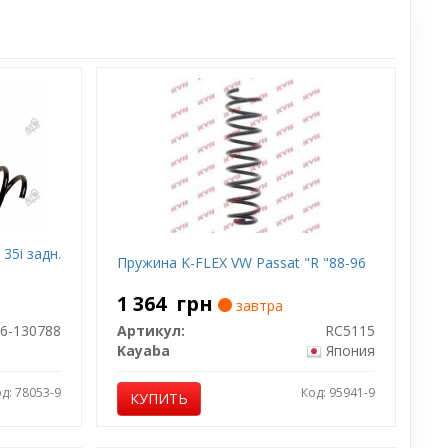
35i задн.
Пружина K-FLEX VW Passat "R "88-96
1 364
грн
завтра
6-130788
Артикул:
RC5115
Kayaba
Япония
д: 78053-9
Код: 95941-9
КУПИТЬ