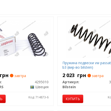
Пружина подвески vw passat 
b3 (вир-во bilstein)
грн
2 023
грн
завтра
завтра
:
4295010
Артикул:
3
RS
Швеция
Bilstein
Код: 714873-6
Ко
ТЬ
КУПИТЬ