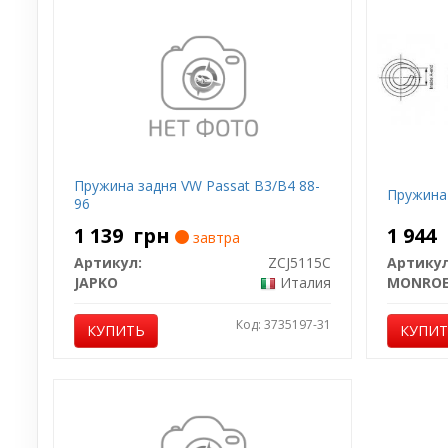
Пружина задня VW Passat B3/B4 88-
Пружина
96
1 139
грн
1 944
завтра
Артикул:
ZCJ5115C
Артикул
JAPKO
Италия
MONRO
Код: 3735197-31
КУПИТЬ
КУПИ