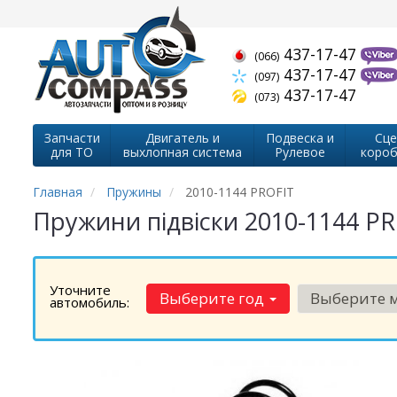
437-17-47
(066)
437-17-47
(097)
437-17-47
(073)
Запчасти
Двигатель и
Подвеска и
Сце
для ТО
выхлопная система
Рулевое
короб
Главная
Пружины
2010-1144 PROFIT
Пружини підвіски 2010-1144 P
Уточните
Выберите год
Выберите 
автомобиль: