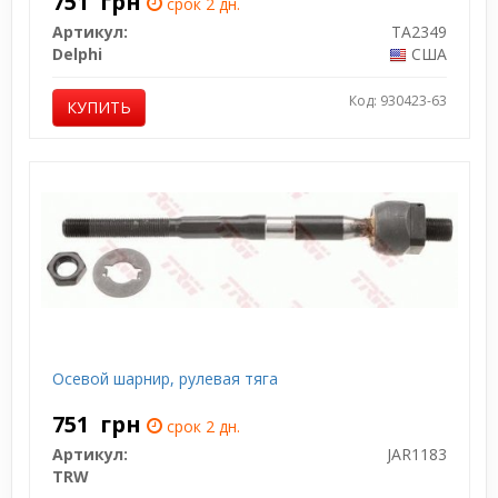
751
грн
срок 2 дн.
Артикул:
TA2349
Delphi
США
Код: 930423-63
КУПИТЬ
Осевой шарнир, рулевая тяга
751
грн
срок 2 дн.
Артикул:
JAR1183
TRW